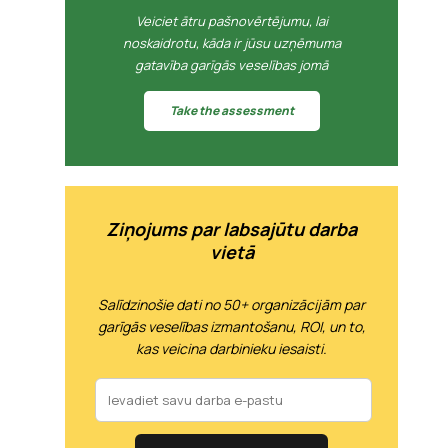
Veiciet ātru pašnovērtējumu, lai
noskaidrotu, kāda ir jūsu uzņēmuma
gatavība garīgās veselības jomā
Take the assessment
Ziņojums par labsajūtu darba
vietā
Salīdzinošie dati no 50+ organizācijām par
garīgās veselības izmantošanu, ROI, un to,
kas veicina darbinieku iesaisti.