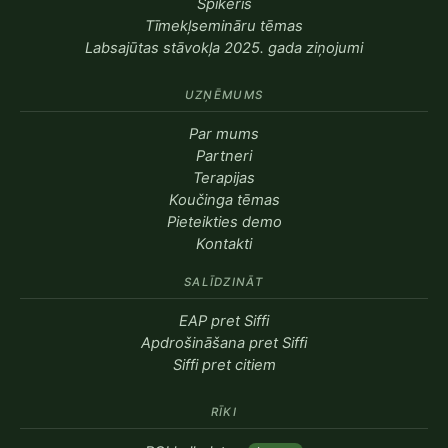
Špikeris
Tīmekļsemināru tēmas
Labsajūtas stāvokļa 2025. gada ziņojumi
UZŅĒMUMS
Par mums
Partneri
Terapijas
Koučinga tēmas
Pieteikties demo
Kontakti
SALĪDZINĀT
EAP pret Siffi
Apdrošināšana pret Siffi
Siffi pret citiem
RĪKI