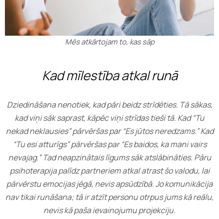
Mēs atkārtojam to, kas sāp
Kad mīlestība atkal runā
Dziedināšana nenotiek, kad pāri beidz strīdēties. Tā sākas,
kad viņi sāk saprast, kāpēc viņi strīdas tieši tā. Kad “Tu
nekad neklausies” pārvēršas par “Es jūtos neredzams.” Kad
“Tu esi atturīgs” pārvēršas par “Es baidos, ka mani vairs
nevajag.” Tad neapzinātais līgums sāk atslābināties. Pāru
psihoterapija palīdz partneriem atkal atrast šo valodu, lai
pārvērstu emocijas jēgā, nevis apsūdzībā. Jo komunikācija
nav tikai runāšana; tā ir atzīt personu otrpus jums kā reālu,
nevis kā paša ievainojumu projekciju.