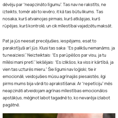
dēvēju par “neapzināto līgumu”. Tas nav ne rakstīts, ne
izteikts, tomēr abi to ievēro, it kā tas būtu likums. Tas
nosaka, kurš atvainojas pirmais, kurš atkāpjas, kurš
rūpējas, kurš kontrolē, un cik mīlestībai vajadzētu maksāt.
Pat ja jūs neesat precējušies, iespējams, esat to
parakstījuši arī jūs. Klusi tas saka: “Es palikšu nemanāms, ja
tu neaiziesi.” Neizteiktais: “Es parūpēšos par visu, ja tu
mīlēsi mani pretī.” Iekšējais: “Es izlikšos, ka viss ir kārtībā, ja
vien tas uzturēs mieru.” Šie līgumi nav loģiski; tie ir
emocionāli, veidojušies mūsu agrīnajās piesaistēs, ilgi
pirms mums bija vārdi to aprakstīšanai. Ar “repetīciju” mēs
neapzināti atveidojam agrīnas mīlestības emocionālos
apstākļus, mēģinot labot tagadnē to, ko nevarēja izlabot
pagātnē.