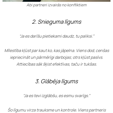
Abi partneri izvairās no konfliktiem
2. Snieguma līgums
“Ja es darīšu pietiekami daudz, tu paliksi.”
Mīlestība kļūst par kaut ko, kas jāpelna. Viens dod, cenšas
iepriecināt un pārmērīgi darbojas; otrs kļūst pasīvs.
Attiecības sāk šķist efektīvas, taču ir tukšas.
3. Glābēja līgums
“Ja es tevi izglābšu, es esmu svarīgs.”
Šo līgumu virza trauksme un kontrole. Viens partneris