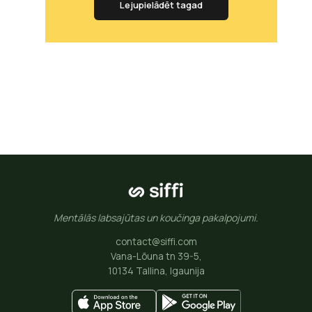
Lejupielādēt tagad
Mentālās labsajūtas un koučinga pakalpojumi.
contact@siffi.com
Vana-Lõuna tn 39-5,
10134 Tallina, Igaunija