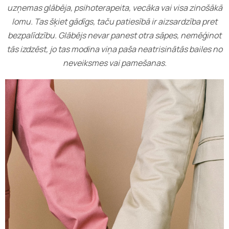
uzņemas glābēja, psihoterapeita, vecāka vai visa zinošākā
lomu. Tas šķiet gādīgs, taču patiesībā ir aizsardzība pret
bezpalīdzību. Glābējs nevar panest otra sāpes, nemēģinot
tās izdzēst, jo tas modina viņa paša neatrisinātās bailes no
neveiksmes vai pamešanas.