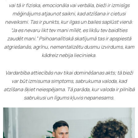
vai tā ir fiziska, emocionāla vai verbāla, bieži ir izmisīgs
mēģinājums atjaunot saikni, kad atzīšana ir cietusi
neveiksmi. Tas ir punkts, kur ilgas un bailes saplūst vienā:
“Ja es nevaru likt tev mani mīlēt, es likšu tev baidīties
zaudēt mani.” Psihoanalītiskā skatījumā tas ir apspiestā
atgriešanās, agrīnu, nementalizētu dusmu izvirdums, kam
kādreiz nebija liecinieka.
Vardarbība attiecībās nav tikai dominēšanas akts; tā bieži
var būt izmisuma simptoms, sabrukuma valoda, kad
atzīšana šķiet neiespējama. Tā parāda, kur valoda ir pilnībā
sabrukusi un līgums kļuvis nepanesams.