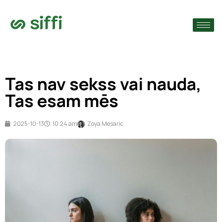
›
s
›
Tas nav sekss vai nauda,
›
Tas esam mēs
2025-10-13
10:24 am
Zoya Mesaric