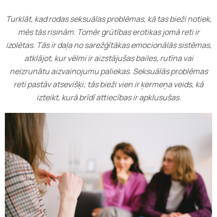
Turklāt, kad rodas seksuālas problēmas, kā tas bieži notiek,
mēs tās risinām. Tomēr grūtības erotikas jomā reti ir
izolētas. Tās ir daļa no sarežģītākas emocionālās sistēmas,
atklājot, kur vēlmi ir aizstājušas bailes, rutīna vai
neizrunātu aizvainojumu paliekas. Seksuālās problēmas
reti pastāv atsevišķi; tās bieži vien ir ķermeņa veids, kā
izteikt, kurā brīdī attiecības ir apklusušas.