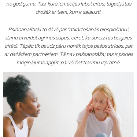
no godīguma. Tas, kurš iemācījās labot citus, tagad jūtas
drošāk ar tiem, kuri ir salauzti.
Psihoanalītiski to dēvē par “atkārtošanās piespiešanu”,
dziņu atveidot agrīnās sāpes, cerot, ka šoreiz tās beigsies
citādi. Tāpēc tik daudz pāru nonāk tajos pašos strīdos, pat
ar dažādiem partneriem. Tā nav pašsabotāža; tas ir psihes
mēģinājums apgūt, pārvēršot traumu izpratnē.