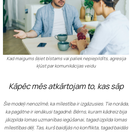
Kad maigums šķiet bīstams vai paliek nepiepildīts, agresija
kļūst par komunikācijas veidu
Kāpēc mēs atkārtojam to, kas sāp
Šie modeļi nenozīmē, ka mīlestība ir izgāzusies. Tie norāda,
ka pagātne ir ienākusi tagadnē. Bērns, kuram kādreiz bija
jāizpilda lomas uzmanības iegūšanai, tagad izpilda lomas
mīlestības dēļ. Tas, kurš baidījās no konflikta, tagad baidās