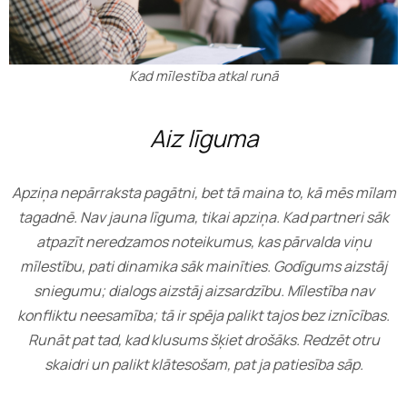
Kad mīlestība atkal runā
Aiz līguma
Apziņa nepārraksta pagātni, bet tā maina to, kā mēs mīlam
tagadnē. Nav jauna līguma, tikai apziņa. Kad partneri sāk
atpazīt neredzamos noteikumus, kas pārvalda viņu
mīlestību, pati dinamika sāk mainīties. Godīgums aizstāj
sniegumu; dialogs aizstāj aizsardzību. Mīlestība nav
konfliktu neesamība; tā ir spēja palikt tajos bez iznīcības.
Runāt pat tad, kad klusums šķiet drošāks. Redzēt otru
skaidri un palikt klātesošam, pat ja patiesība sāp.