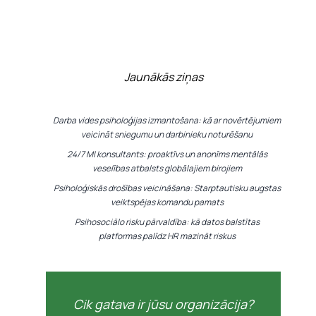
Jaunākās ziņas
Darba vides psiholoģijas izmantošana: kā ar novērtējumiem
veicināt sniegumu un darbinieku noturēšanu
24/7 MI konsultants: proaktīvs un anonīms mentālās
veselības atbalsts globālajiem birojiem
Psiholoģiskās drošības veicināšana: Starptautisku augstas
veiktspējas komandu pamats
Psihosociālo risku pārvaldība: kā datos balstītas
platformas palīdz HR mazināt riskus
Cik gatava ir jūsu organizācija?