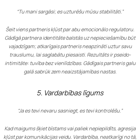
“Tu mani sargāsi; es uzturēšu mūsu stabilitāti.”
Šeit viens partneris kļūst par abu emocionālo regulatoru.
Gādīgā partnera identitāte balstās uz nepieciešamību būt
vajadzīgam; atkarīgais partneris neapzināti uztur savu
trauslumu, lai saglabātu piesaisti. Rezultāts ir pseido-
intimitāte: tuvība bez vienlīdzības. Gādīgais partneris galu
galā sabrūk zem neaizstājamības nastas.
5. Vardarbības līgums
“Ja es tevi nevaru sasniegt, es tevi kontrolēšu.”
Kad maigums šķiet bīstams vai paliek nepiepildīts, agresija
kļūst par komunikācijas veidu. Vardarbība, neatkarīgi no tā,