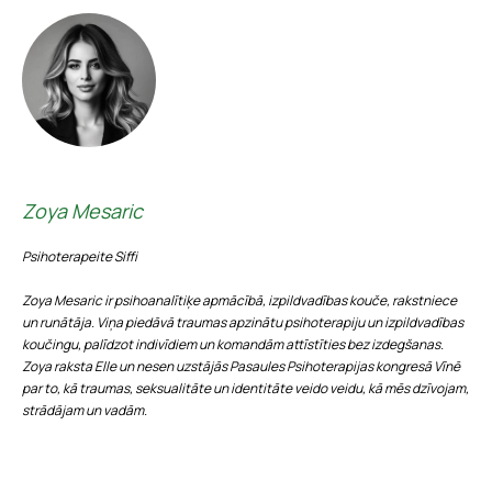
Zoya Mesaric
Psihoterapeite Siffi
Zoya Mesaric ir psihoanalītiķe apmācībā, izpildvadības kouče, rakstniece
un runātāja. Viņa piedāvā traumas apzinātu psihoterapiju un izpildvadības
koučingu, palīdzot indivīdiem un komandām attīstīties bez izdegšanas.
Zoya raksta Elle un nesen uzstājās Pasaules Psihoterapijas kongresā Vīnē
par to, kā traumas, seksualitāte un identitāte veido veidu, kā mēs dzīvojam,
strādājam un vadām.