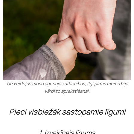
Tie veidojas mūsu agrīnajās attiecībās, ilgi pirms mums bija
vārdi to aprakstīšanai.
Pieci visbiežāk sastopamie līgumi
1. Izvairīgais līgums