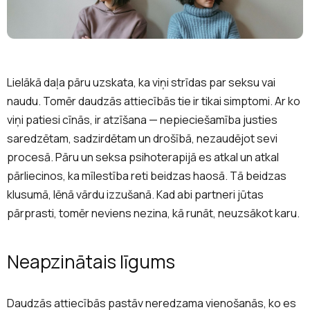
Lielākā daļa pāru uzskata, ka viņi strīdas par seksu vai
naudu. Tomēr daudzās attiecībās tie ir tikai simptomi. Ar ko
viņi patiesi cīnās, ir atzīšana — nepieciešamība justies
saredzētam, sadzirdētam un drošībā, nezaudējot sevi
procesā. Pāru un seksa psihoterapijā es atkal un atkal
pārliecinos, ka mīlestība reti beidzas haosā. Tā beidzas
klusumā, lēnā vārdu izzušanā. Kad abi partneri jūtas
pārprasti, tomēr neviens nezina, kā runāt, neuzsākot karu.
Neapzinātais līgums
Daudzās attiecībās pastāv neredzama vienošanās, ko es