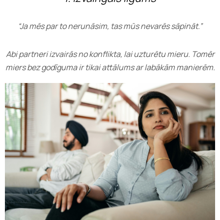
“Ja mēs par to nerunāsim, tas mūs nevarēs sāpināt.”
Abi partneri izvairās no konflikta, lai uzturētu mieru. Tomēr
miers bez godīguma ir tikai attālums ar labākām manierēm.