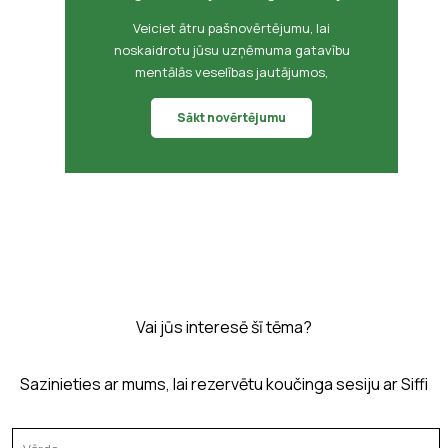
Veiciet ātru pašnovērtējumu, lai
noskaidrotu jūsu uzņēmuma gatavību
mentālās veselības jautājumos,
Sākt novērtējumu
Vai jūs interesē šī tēma?
Sazinieties ar mums, lai rezervētu koučinga sesiju ar Siffi