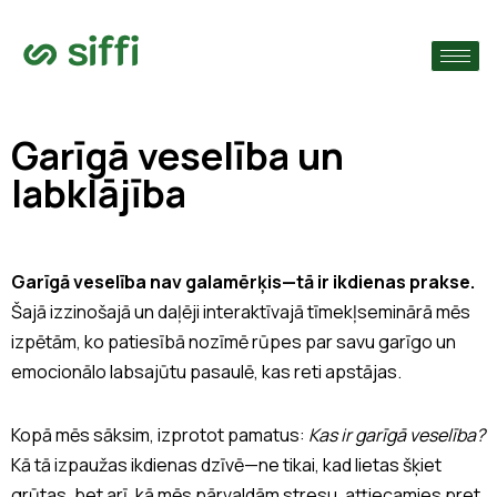
›
s
›
Garīgā veselība un
labklājība
›
Garīgā veselība nav galamērķis—tā ir ikdienas prakse.
Šajā izzinošajā un daļēji interaktīvajā tīmekļseminārā mēs
izpētām, ko patiesībā nozīmē rūpes par savu garīgo un
emocionālo labsajūtu pasaulē, kas reti apstājas.
Kopā mēs sāksim, izprotot pamatus:
Kas ir garīgā veselība?
Kā tā izpaužas ikdienas dzīvē—ne tikai, kad lietas šķiet
grūtas, bet arī, kā mēs pārvaldām stresu, attiecamies pret