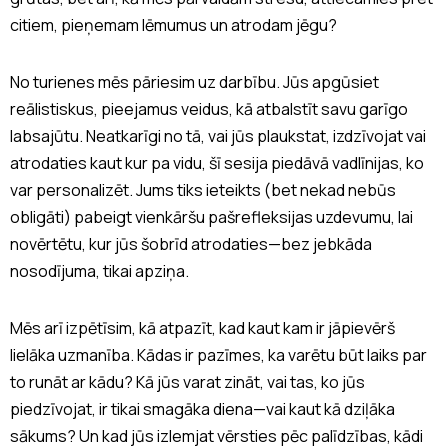
citiem, pieņemam lēmumus un atrodam jēgu?
No turienes mēs pāriesim uz darbību. Jūs apgūsiet
reālistiskus, pieejamus veidus, kā atbalstīt savu garīgo
labsajūtu. Neatkarīgi no tā, vai jūs plaukstat, izdzīvojat vai
atrodaties kaut kur pa vidu, šī sesija piedāvā vadlīnijas, ko
var personalizēt. Jums tiks ieteikts (bet nekad nebūs
obligāti) pabeigt vienkāršu pašrefleksijas uzdevumu, lai
novērtētu, kur jūs šobrīd atrodaties—bez jebkāda
nosodījuma, tikai apziņa.
Mēs arī izpētīsim, kā atpazīt, kad kaut kam ir jāpievērš
lielāka uzmanība. Kādas ir pazīmes, ka varētu būt laiks par
to runāt ar kādu? Kā jūs varat zināt, vai tas, ko jūs
piedzīvojat, ir tikai smagāka diena—vai kaut kā dziļāka
sākums? Un kad jūs izlemjat vērsties pēc palīdzības, kādi