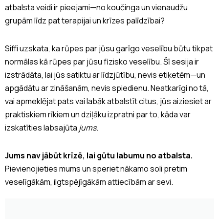
atbalsta veidi ir pieejami—no koučinga un vienaudžu
grupām līdz pat terapijai un krīzes palīdzībai?
Siffi uzskata, ka rūpes par jūsu garīgo veselību būtu tikpat
normālas kā rūpes par jūsu fizisko veselību. Šī sesija ir
izstrādāta, lai jūs satiktu ar līdzjūtību, nevis etiķetēm—un
apgādātu ar zināšanām, nevis spiedienu. Neatkarīgi no tā,
vai apmeklējat pats vai labāk atbalstīt citus, jūs aiziesiet ar
praktiskiem rīkiem un dziļāku izpratni par to, kāda var
izskatīties labsajūta
jums
.
Jums nav jābūt krīzē, lai gūtu labumu no atbalsta.
Pievienojieties mums un speriet nākamo soli pretim
veselīgākām, ilgtspējīgākām attiecībām ar sevi.