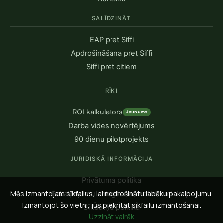
SALĪDZINĀT
EAP pret Siffi
Apdrošināšana pret Siffi
Siffi pret citiem
RĪKI
ROI kalkulators
Jaunums
Darba vides novērtējums
90 dienu pilotprojekts
JURIDISKĀ INFORMĀCIJA
Privātuma politika
Mēs izmantojam sīkfailus, lai nodrošinātu labāku pakalpojumu.
Pakalpojumu sniegšanas noteikumi
Izmantojot šo vietni, jūs piekrītat sīkfailu izmantošanai.
Sīkdatņu politika
Uzzināt vairāk