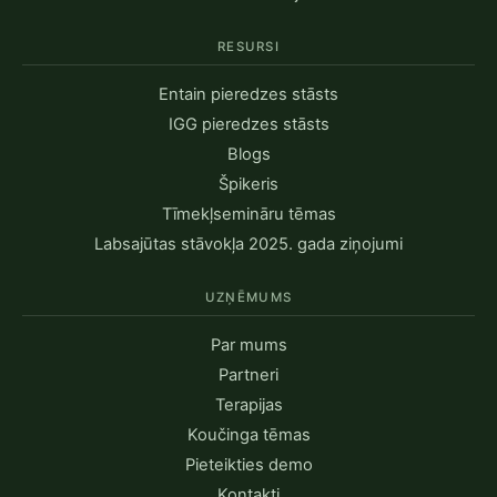
RESURSI
Entain pieredzes stāsts
IGG pieredzes stāsts
Blogs
Špikeris
Tīmekļsemināru tēmas
Labsajūtas stāvokļa 2025. gada ziņojumi
UZŅĒMUMS
Par mums
Partneri
Terapijas
Koučinga tēmas
Pieteikties demo
Kontakti