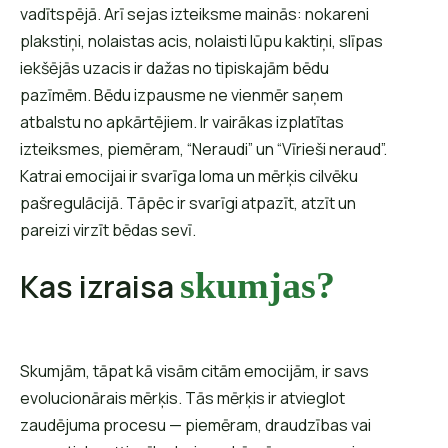
vadītspējā. Arī sejas izteiksme mainās: nokareni
plakstiņi, nolaistas acis, nolaisti lūpu kaktiņi, slīpas
iekšējās uzacis ir dažas no tipiskajām bēdu
pazīmēm. Bēdu izpausme ne vienmēr saņem
atbalstu no apkārtējiem. Ir vairākas izplatītas
izteiksmes, piemēram, “Neraudi” un “Vīrieši neraud”.
Katrai emocijai ir svarīga loma un mērķis cilvēku
pašregulācijā. Tāpēc ir svarīgi atpazīt, atzīt un
pareizi virzīt bēdas sevī.
skumjas?
Kas izraisa
Skumjām, tāpat kā visām citām emocijām, ir savs
evolucionārais mērķis. Tās mērķis ir atvieglot
zaudējuma procesu — piemēram, draudzības vai