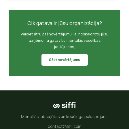
Cik gatava ir jūsu organizācija?
Veiciet ātru pašnovērtējumu, lai noskaidrotu jūsu
uzņēmuma gatavību mentālās veselības
jautājumos,
Sākt novērtējumu
Mentālās labsajūtas un koučinga pakalpojumi.
contact@siffi.com