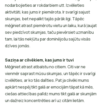
nodarbojieties ar rokdarbiem utt. Izvēlieties
aktivitāti, kas jums ir piemērota. Ir svarīgi sajust
skumjas, bet nepalikt tajās pārāk ilgi. Tāpēc
mēģiniet atrast piemērotu vietu un laiku, kurā ļaujat
sev piedzīvot skumjas, taču pievērsiet uzmanību
tam, lai tās nekļūtu par dominējošu sajūtu visās
dzīves jomās.
Saziņa ar cilvēkiem, kas jums ir tuvi
Mēģiniet atrast atbalstu no citiem. Citi var ne
vienmēr saprast mūsu skumjas, un tāpēc ir svarīgi
izvēlēties, ar ko tās dalīties. Pat ja cilvēki mums
apkārt nespēj tikt galā ar emocijām tāpat kā mēs,
ciešas attiecības palīdz mums tikt galā ar skumjām
un dažreiz koncentrēties arī uz citām lietām.