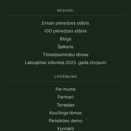
RESURSI
Entain pieredzes stāsts
IGG pieredzes stāsts
Blogs
Špikeris
Tīmekļsemināru tēmas
Labsajūtas stāvokļa 2025. gada ziņojumi
UZŅĒMUMS
Par mums
Partneri
Terapijas
Koučinga tēmas
Pieteikties demo
Kontakti