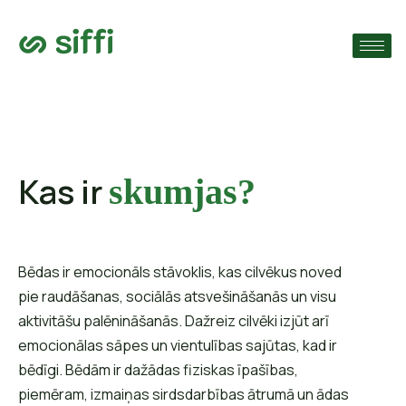
›
s
›
›
Kas ir
skumjas?
Bēdas ir emocionāls stāvoklis, kas cilvēkus noved
pie raudāšanas, sociālās atsvešināšanās un visu
aktivitāšu palēnināšanās. Dažreiz cilvēki izjūt arī
emocionālas sāpes un vientulības sajūtas, kad ir
bēdīgi. Bēdām ir dažādas fiziskas īpašības,
piemēram, izmaiņas sirdsdarbības ātrumā un ādas