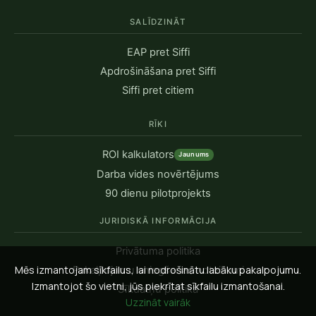
SALĪDZINĀT
EAP pret Siffi
Apdrošināšana pret Siffi
Siffi pret citiem
RĪKI
ROI kalkulators
Jaunums
Darba vides novērtējums
90 dienu pilotprojekts
JURIDISKĀ INFORMĀCIJA
Privātuma politika
Mēs izmantojam sīkfailus, lai nodrošinātu labāku pakalpojumu.
Pakalpojumu sniegšanas noteikumi
Izmantojot šo vietni, jūs piekrītat sīkfailu izmantošanai.
Sīkdatņu politika
Uzzināt vairāk