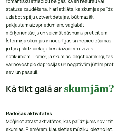
romantisku attiecību beigas, kā arī resursu vai
statusa zaudēšana. Ir arī atklāts, ka skumjas palīdz
uzlabot spēju uztvert detaļas, būt mazāk
pakļautam aizspriedumiem, saglabāt
mērķorientāciju un veicināt dāsnumu pret citiem.
Īstermiņa skumjas ir noderīgas un nepieciešamas,
jo tās palīdz pielāgoties dažādiem dzīves
notikumiem. Tomēr, ja skumjas ieilgst pārāk ilgi, tās
var novest pie depresijas un negatīvām jūtām pret
sevi un pasauli.
skumjām?
Kā tikt galā ar
Radošas aktivitātes
Mēģiniet atrast aktivitātes, kas palīdz jums novirzīt
skumjas. Piemēram, klausieties mūziku, gleznojiet,