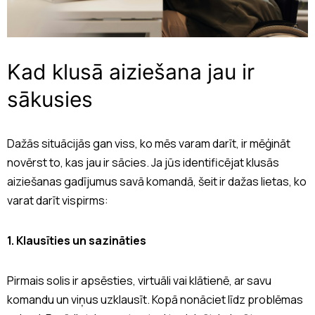
Kad klusā aiziešana jau ir
sākusies
Dažās situācijās gan viss, ko mēs varam darīt, ir mēģināt
novērst to, kas jau ir sācies. Ja jūs identificējat klusās
aiziešanas gadījumus savā komandā, šeit ir dažas lietas, ko
varat darīt vispirms:
1. Klausīties un sazināties
Pirmais solis ir apsēsties, virtuāli vai klātienē, ar savu
komandu un viņus uzklausīt. Kopā nonāciet līdz problēmas