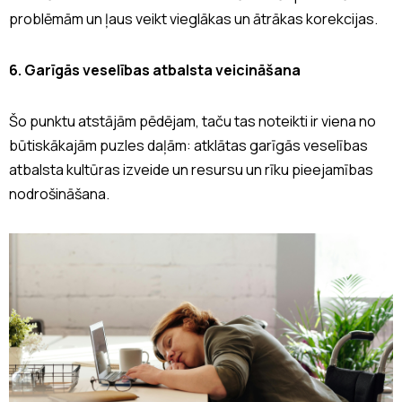
problēmām un ļaus veikt vieglākas un ātrākas korekcijas.
6. Garīgās veselības atbalsta veicināšana
Šo punktu atstājām pēdējam, taču tas noteikti ir viena no
būtiskākajām puzles daļām: atklātas garīgās veselības
atbalsta kultūras izveide un resursu un rīku pieejamības
nodrošināšana.