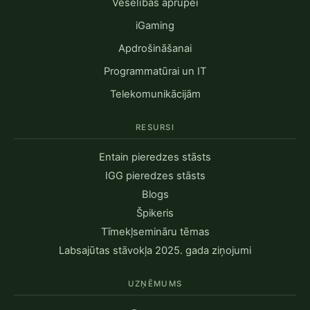
Veselības aprūpei
iGaming
Apdrošināšanai
Programmatūrai un IT
Telekomunikācijām
RESURSI
Entain pieredzes stāsts
IGG pieredzes stāsts
Blogs
Špikeris
Tīmekļsemināru tēmas
Labsajūtas stāvokļa 2025. gada ziņojumi
UZŅĒMUMS