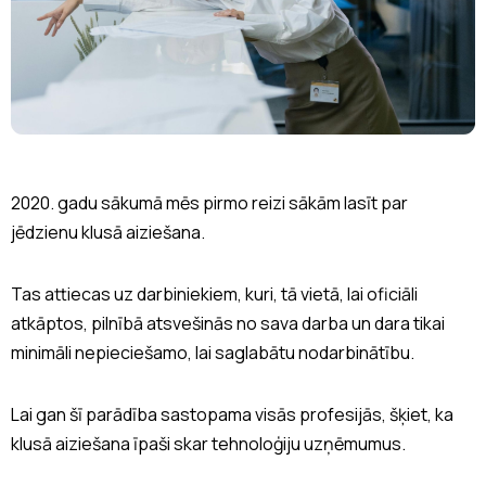
2020. gadu sākumā mēs pirmo reizi sākām lasīt par
jēdzienu klusā aiziešana.
Tas attiecas uz darbiniekiem, kuri, tā vietā, lai oficiāli
atkāptos, pilnībā atsvešinās no sava darba un dara tikai
minimāli nepieciešamo, lai saglabātu nodarbinātību.
Lai gan šī parādība sastopama visās profesijās, šķiet, ka
klusā aiziešana īpaši skar tehnoloģiju uzņēmumus.