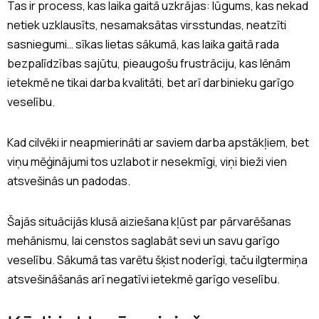
Tas ir process, kas laika gaitā uzkrājas: lūgums, kas nekad
netiek uzklausīts, nesamaksātas virsstundas, neatzīti
sasniegumi… sīkas lietas sākumā, kas laika gaitā rada
bezpalīdzības sajūtu, pieaugošu frustrāciju, kas lēnām
ietekmē ne tikai darba kvalitāti, bet arī darbinieku garīgo
veselību.
Kad cilvēki ir neapmierināti ar saviem darba apstākļiem, bet
viņu mēģinājumi tos uzlabot ir nesekmīgi, viņi bieži vien
atsvešinās un padodas.
Šajās situācijās klusā aiziešana kļūst par pārvarēšanas
mehānismu, lai censtos saglabāt sevi un savu garīgo
veselību. Sākumā tas varētu šķist noderīgi, taču ilgtermiņa
atsvešināšanās arī negatīvi ietekmē garīgo veselību.