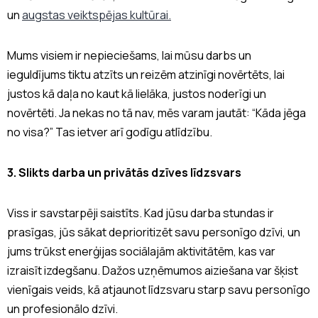
un
augstas veiktspējas kultūrai.
Mums visiem ir nepieciešams, lai mūsu darbs un
ieguldījums tiktu atzīts un reizēm atzinīgi novērtēts, lai
justos kā daļa no kaut kā lielāka, justos noderīgi un
novērtēti. Ja nekas no tā nav, mēs varam jautāt: “Kāda jēga
no visa?” Tas ietver arī godīgu atlīdzību.
3. Slikts darba un privātās dzīves līdzsvars
Viss ir savstarpēji saistīts. Kad jūsu darba stundas ir
prasīgas, jūs sākat deprioritizēt savu personīgo dzīvi, un
jums trūkst enerģijas sociālajām aktivitātēm, kas var
izraisīt izdegšanu. Dažos uzņēmumos aiziešana var šķist
vienīgais veids, kā atjaunot līdzsvaru starp savu personīgo
un profesionālo dzīvi.