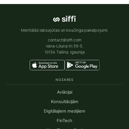
Mentālās labsajūtas un koučinga pakalpojumi.
contact@siffi.com
Vana-Lõuna tn 39-5,
10134 Tallina, Igaunija
NOZARES
Aviācijai
Konsultācijām
Digitālajiem medijiem
FinTech