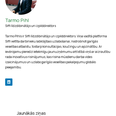
Tarmo Pihl
Siffi līdzdibinātājs un izpilddirektors
Tarmo Pihls ir Siffi līdzdibinātājs un izpilddirektors. Viņa vadītā platforma
Siffi veltīta darbinieku labklājības uzlabošanai, nodrošinot garīgās
veselības atbalstu, tostarp konsultācijas, koučingu un apzinātību. Ar
ievērojamu pieredzi ietekmīgu jaunuzņēmumu attīstībā viņš ar aizrautību
rada inovatīvus risinājumus, kas risina mūsdienu darba vides
izaicinājumus un uzlabo garīgās veselības pakalpojumu globālo
pieejamību.
Jaunākās ziņas