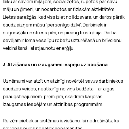
laiku ar saviem mīļajiem, socializētos, rūpētos par savu
māju un ģimeni, un nodarbotos ar fiziskām aktivitātēm.
Lietas sarežģās, kad viss iziet no līdzsvara, un darbs pārāk
daudz aizņem mūsu “personīgo dzīvi”. Darbinieki ir
nogurušāki un stresa pilni, un pieaug frustrācija. Darba
devējam ir loma veselīgu robežu uzturēšanā un brīvdienu
veicināšanā, lai atjaunotu enerģiju.
3. Atzīšanas un izaugsmes iespēju uzlabošana
Uzņēmumi var atzīt un atzinīgi novērtēt savus darbiniekus
daudzos veidos, neatkarīgi no viņu budžeta – ar algas
paaugstinājumiem, prēmijām, skaidrām karjeras
izaugsmes iespējām un atzinības programmām.
Reizēm pietiek ar sistēmas ieviešanu, lai nodrošinātu, ka
nevienas pūles nepaliek nepamanītas.