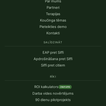
Par mums
Partneri
Terapijas
Koučinga tēmas
Pieteikties demo
Kontakti
SALĪDZINĀT
EAP pret Siffi
Apdrošināšana pret Siffi
Siffi pret citiem
RĪKI
ROI kalkulators
Jaunums
Darba vides novērtējums
90 dienu pilotprojekts