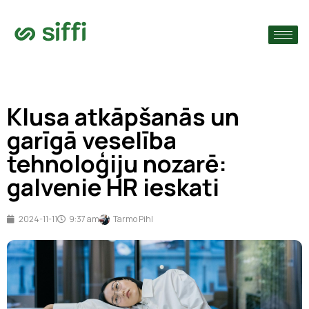
›
s
›
Klusa atkāpšanās un
›
garīgā veselība
tehnoloģiju nozarē:
galvenie HR ieskati
2024-11-11
9:37 am
Tarmo Pihl