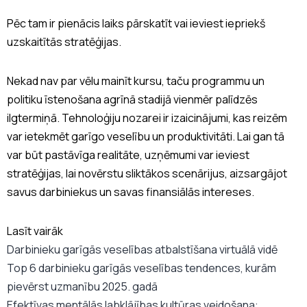
Pēc tam ir pienācis laiks pārskatīt vai ieviest iepriekš
uzskaitītās stratēģijas.
Nekad nav par vēlu mainīt kursu, taču programmu un
politiku īstenošana agrīnā stadijā vienmēr palīdzēs
ilgtermiņā. Tehnoloģiju nozarei ir izaicinājumi, kas reizēm
var ietekmēt garīgo veselību un produktivitāti. Lai gan tā
var būt pastāvīga realitāte, uzņēmumi var ieviest
stratēģijas, lai novērstu sliktākos scenārijus, aizsargājot
savus darbiniekus un savas finansiālās intereses.
Lasīt vairāk
Darbinieku garīgās veselības atbalstīšana virtuālā vidē
Top 6 darbinieku garīgās veselības tendences, kurām
pievērst uzmanību 2025. gadā
Efektīvas mentālās labklājības kultūras veidošana: