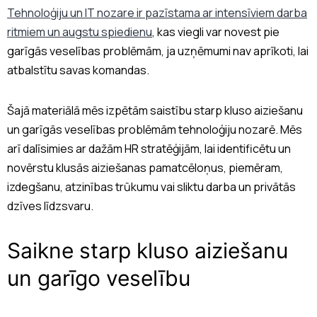
Tehnoloģiju un IT nozare ir pazīstama ar intensīviem darba
ritmiem un augstu spiedienu
, kas viegli var novest pie
garīgās veselības problēmām, ja uzņēmumi nav aprīkoti, lai
atbalstītu savas komandas.
Šajā materiālā mēs izpētām saistību starp kluso aiziešanu
un garīgās veselības problēmām tehnoloģiju nozarē. Mēs
arī dalīsimies ar dažām HR stratēģijām, lai identificētu un
novērstu klusās aiziešanas pamatcēloņus, piemēram,
izdegšanu, atzinības trūkumu vai sliktu darba un privātās
dzīves līdzsvaru.
Saikne starp kluso aiziešanu
un garīgo veselību