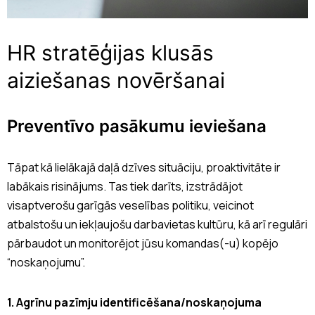
HR stratēģijas klusās
aiziešanas novēršanai
Preventīvo pasākumu ieviešana
Tāpat kā lielākajā daļā dzīves situāciju, proaktivitāte ir
labākais risinājums. Tas tiek darīts, izstrādājot
visaptverošu garīgās veselības politiku, veicinot
atbalstošu un iekļaujošu darbavietas kultūru, kā arī regulāri
pārbaudot un monitorējot jūsu komandas(-u) kopējo
“noskaņojumu”.
1. Agrīnu pazīmju identificēšana/noskaņojuma