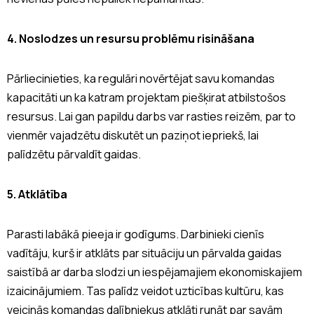
4. Noslodzes un resursu problēmu risināšana
Pārliecinieties, ka regulāri novērtējat savu komandas
kapacitāti un ka katram projektam piešķirat atbilstošos
resursus. Lai gan papildu darbs var rasties reizēm, par to
vienmēr vajadzētu diskutēt un paziņot iepriekš, lai
palīdzētu pārvaldīt gaidas.
5. Atklātība
Parasti labākā pieeja ir godīgums. Darbinieki cienīs
vadītāju, kurš ir atklāts par situāciju un pārvalda gaidas
saistībā ar darba slodzi un iespējamajiem ekonomiskajiem
izaicinājumiem. Tas palīdz veidot uzticības kultūru, kas
veicinās komandas dalībniekus atklāti runāt par savām