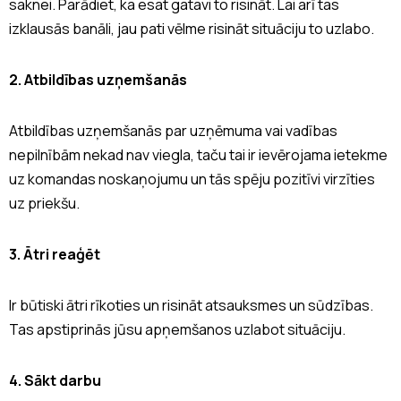
saknei. Parādiet, ka esat gatavi to risināt. Lai arī tas
izklausās banāli, jau pati vēlme risināt situāciju to uzlabo.
2. Atbildības uzņemšanās
Atbildības uzņemšanās par uzņēmuma vai vadības
nepilnībām nekad nav viegla, taču tai ir ievērojama ietekme
uz komandas noskaņojumu un tās spēju pozitīvi virzīties
uz priekšu.
3. Ātri reaģēt
Ir būtiski ātri rīkoties un risināt atsauksmes un sūdzības.
Tas apstiprinās jūsu apņemšanos uzlabot situāciju.
4. Sākt darbu