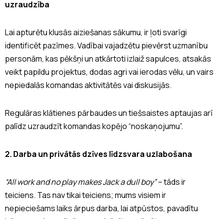
uzraudzība
Lai apturētu klusās aiziešanas sākumu, ir ļoti svarīgi
identificēt pazīmes. Vadībai vajadzētu pievērst uzmanību
personām, kas pēkšņi un atkārtoti izlaiž sapulces, atsakās
veikt papildu projektus, dodas agri vai ierodas vēlu, un vairs
nepiedalās komandas aktivitātēs vai diskusijās.
Regulāras klātienes pārbaudes un tiešsaistes aptaujas arī
palīdz uzraudzīt komandas kopējo “noskaņojumu”.
2. Darba un privātās dzīves līdzsvara uzlabošana
“All work and no play makes Jack a dull boy”
– tāds ir
teiciens. Tas nav tikai teiciens; mums visiem ir
nepieciešams laiks ārpus darba, lai atpūstos, pavadītu