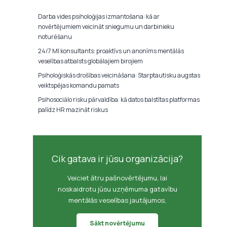
Darba vides psiholoģijas izmantošana: kā ar
novērtējumiem veicināt sniegumu un darbinieku
noturēšanu
24/7 MI konsultants: proaktīvs un anonīms mentālās
veselības atbalsts globālajiem birojiem
Psiholoģiskās drošības veicināšana: Starptautisku augstas
veiktspējas komandu pamats
Psihosociālo risku pārvaldība: kā datos balstītas platformas
palīdz HR mazināt riskus
Cik gatava ir jūsu organizācija?
Veiciet ātru pašnovērtējumu, lai
noskaidrotu jūsu uzņēmuma gatavību
mentālās veselības jautājumos,
Sākt novērtējumu