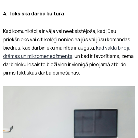
4. Toksiska darba kultūra
Kad komunikācija ir vāja vai neeksistējoša, kad jūsu
priekšnieks vai citi kolēģi noniecina jūs vai jūsu komandas
biedrus, kad darbinieku mainība ir augsta,
kad valda biroja
drāmas un mikromenedžments,
un kad ir favorītisms, zema
darbinieku iesaiste bieži vien ir vienīgā pieejamā atbilde
pirms faktiskas darba pamešanas.