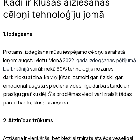
Kādi ir klusās aiziešanas
cēloņi tehnoloģiju jomā
1. Izdegšana
Protams, izdegšana mūsu iespējamo cēloņu sarakstā
ieņem augstu vietu. Vienā
2022. gada izdegšanas pētījumā
Lielbritānijā
vairāk nekā 60% tehnoloģiju nozares
darbinieku atzina, ka viņi jūtas izsmelti gan fiziski, gan
emocionāli augsta spiediena vides, ilgu darba stundu un
prasīgu grafiku dēļ. Šīs problēmas viegli var izraisīt tādas
parādības kā klusā aiziešana.
2. Atzinības trūkums
Atzīšana ir vienkārša, bet bieži aizmirsta atslēga veselīgai