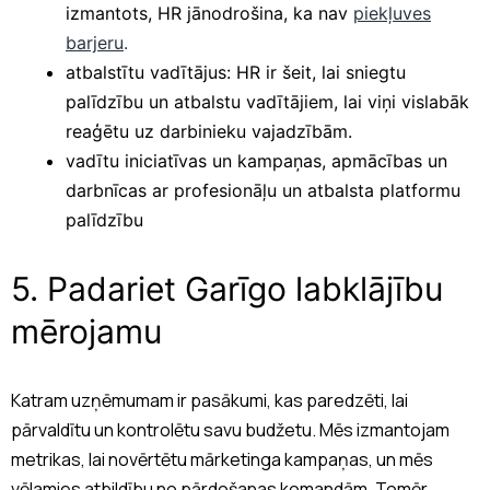
izmantots, HR jānodrošina, ka nav
piekļuves
barjeru
.
atbalstītu vadītājus: HR ir šeit, lai sniegtu
palīdzību un atbalstu vadītājiem, lai viņi vislabāk
reaģētu uz darbinieku vajadzībām.
vadītu iniciatīvas un kampaņas, apmācības un
darbnīcas ar profesionāļu un atbalsta platformu
palīdzību
5. Padariet Garīgo labklājību
mērojamu
Katram uzņēmumam ir pasākumi, kas paredzēti, lai
pārvaldītu un kontrolētu savu budžetu. Mēs izmantojam
metrikas, lai novērtētu mārketinga kampaņas, un mēs
vēlamies atbildību no pārdošanas komandām. Tomēr