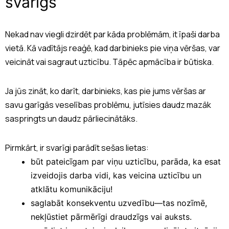
svarīgs
Nekad nav viegli dzirdēt par kāda problēmām, it īpaši darba
vietā. Kā vadītājs reaģē, kad darbinieks pie viņa vēršas, var
veicināt vai sagraut uzticību. Tāpēc apmācība ir būtiska.
Ja jūs zināt, ko darīt, darbinieks, kas pie jums vēršas ar
savu garīgās veselības problēmu, jutīsies daudz mazāk
saspringts un daudz pārliecinātāks.
Pirmkārt, ir svarīgi parādīt sešas lietas:
būt pateicīgam par viņu uzticību, parāda, ka esat
izveidojis darba vidi, kas veicina uzticību un
atklātu komunikāciju!
saglabāt konsekventu uzvedību—tas nozīmē,
nekļūstiet pārmērīgi draudzīgs vai auksts.