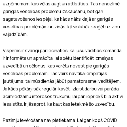
uzņēmumam, kas vēlas augt un attīstīties. Tas nenozīmē
garīgās veselības problēmu izskaušanu, bet gan
sagatavošanos iespējai, ka kāds nāks klajā ar garīgās
veselības problēmām un zinās, kā vislabāk reaģēt uz viņu
vajadzībām.
Vispirms ir svarīgi pārliecināties, ka jūsu vadības komanda
ir informēta un apmācīta, lai spētu identificēt izmaiņas
uzvedībā un cēloņus, kas varētu novest pie garīgās
veselības problēmām. Tas vairs nav tikai empātijas
jautājums; tai mūsdienās jābūt pamatprasmei vadītājiem.
Ja kāds pēkšņi sāk regulāri kavēt, izlaist darbu vai parāda
acīmredzamu intereses trūkumu, lai gan iepriekš bija aktīvi
iesaistīts, ir jāsaprot, ka kaut kas ietekmē šo uzvedību.
Pazīmju ievērošana nav pietiekama. Lai gan kopš COVID