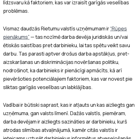
līdzsvaru kā faktoriem, kas var izraisīt garīgās veselības
problēmas.
Vismaz daudzās Rietumu valstīs uzņēmumam ir
“Rūpes
pienākums”
— tas nozīmē darba devēja juridiskās un/vai
ētiskās saistības pret darbinieku, lai tas spētu veikt savu
darbu. Tas parasti aptver drošus darba apstākļus, pret-
aizskaršanas un diskriminācijas novēršanas politiku,
nodrošinot, ka darbinieks ir pienācīgi apmācīts, kā arī
pievēršoties potenciālajiem faktoriem, kas var novest pie
sliktas garīgās veselības un labklājības.
Vadībai ir būtiski saprast, kas ir atļauts un kas aizliegts gan
uzņēmuma, gan valsts līmenī. Dažās valstīs, piemēram,
darba devējam ir aizliegts sazināties ar darbinieku, kurš
atrodas slimības atvaļinājumā, kamēr citās valstīs ir
ieteicams uzturēt darbiniekus informētus atveseļošanās