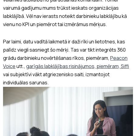
vairumā gadījumu mums trūkst ieskats organizācijas
labklājībā. Vēl nav ierasts noteikt darbinieku labklājību kā
vienu no KPI un piemērot tai izmērāmus mērķus.
Par laimi, datu vadītā laikmetā ir daži rīki un lietotnes, kas
palīdz viegli sasniegt šo mērķi. Tas var tikt integrēts 360
grādu darbinieku novērtēšanas rīkos, piemēram,
Peacon
Voice
utt.,
garīgās labklājības risinājumos, piemēram, Siffi
vai subjektīvi vākt atgriezenisko saiti, izmantojot
individuālas sarunas.