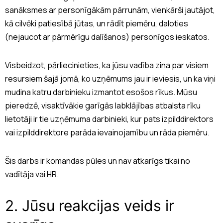
sanāksmes ar personīgākām pārrunām, vienkārši jautājot,
kā cilvēki patiesībā jūtas, un rādīt piemēru, daloties
(nejaucot ar pārmērīgu dalīšanos) personīgos ieskatos.
Visbeidzot, pārliecinieties, ka jūsu vadība zina par visiem
resursiem šajā jomā, ko uzņēmums jau ir ieviesis, un ka viņi
mudina katru darbinieku izmantot esošos rīkus. Mūsu
pieredzē, visaktīvākie garīgās labklājības atbalsta rīku
lietotāji ir tie uzņēmuma darbinieki, kur pats izpilddirektors
vai izpilddirektore parāda ievainojamību un rāda piemēru.
Šis darbs ir komandas pūles un nav atkarīgs tikai no
vadītāja vai HR.
2. Jūsu reakcijas veids ir