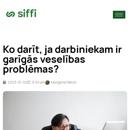
›
s
›
Ko darīt, ja darbiniekam ir
›
garīgās veselības
problēmas?
2023-10-02
9:30 am
Morgane Oléron