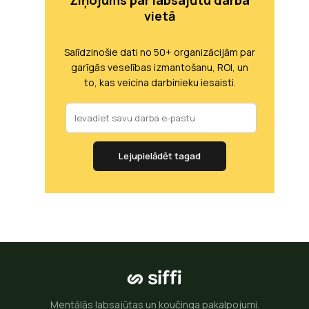
vietā
Salīdzinošie dati no 50+ organizācijām par
garīgās veselības izmantošanu, ROI, un
to, kas veicina darbinieku iesaisti.
Lejupielādēt tagad
Mentālās labsajūtas un koučinga pakalpojumi.