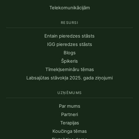
Telekomunikācijām
RESURSI
Entain pieredzes stāsts
IGG pieredzes stāsts
Blogs
Špikeris
Tīmekļsemināru tēmas
Labsajūtas stāvokļa 2025. gada ziņojumi
UZŅĒMUMS
Par mums
Partneri
Terapijas
Koučinga tēmas