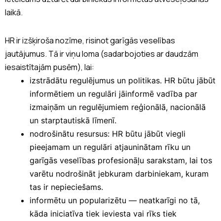
laikā.
HR ir izšķiroša nozīme, risinot garīgās veselības
jautājumus. Tā ir viņu loma (sadarbojoties ar daudzām
iesaistītajām pusēm), lai:
izstrādātu regulējumus un politikas. HR būtu jābūt
informētiem un regulāri jāinformē vadība par
izmaiņām un regulējumiem reģionālā, nacionālā
un starptautiskā līmenī.
nodrošinātu resursus: HR būtu jābūt viegli
pieejamam un regulāri atjauninātam rīku un
garīgās veselības profesionāļu sarakstam, lai tos
varētu nodrošināt jebkuram darbiniekam, kuram
tas ir nepieciešams.
informētu un popularizētu — neatkarīgi no tā,
kāda iniciatīva tiek ieviesta vai rīks tiek