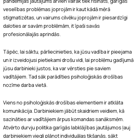
pandēmijas jautājums arvien vairāk tiek risināts, garīgās
veselības problēmas joprojām ir kaut kādā mērā
stigmatizētas, un vairums cilvēku joprojām ir piesardzīgi
daloties ar savām problēmām, it īpaši savās
profesionālajās aprindās.
Tāpēc, lai sāktu, pārliecinieties, ka jūsu vadība ir pieejama
un ir izveidojusi pietiekami drošu vidi, lai problēmu gadījumā
jūsu darbinieki justos, ka var vērsties pie saviem
vadītājiem. Tad sāk parādīties psiholoģiskās drošības
nozīme darba vietā.
Viens no psiholoģiskās drošības elementiem ir atklāta
komunikācija. Darbiniekiem jābūt skaidriem veidiem, kā
sazināties ar vadītājiem ārpus komandas sanāksmēm.
Atvērto durvju politika garīgās labklājības jautājumos ļauj
darbiniekiem viegli plānot individuālas tikšanās, sākt