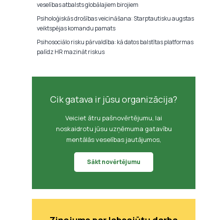
veselības atbalsts globālajiem birojiem
Psiholoģiskās drošības veicināšana: Starptautisku augstas
veiktspējas komandu pamats
Psihosociālo risku pārvaldība: kā datos balstītas platformas
palīdz HR mazināt riskus
Cik gatava ir jūsu organizācija?
Veiciet ātru pašnovērtējumu, lai
noskaidrotu jūsu uzņēmuma gatavību
mentālās veselības jautājumos,
Sākt novērtējumu
Ziņojums par labsajūtu darba