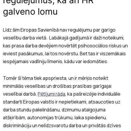
regulējumus, kā arī HR
galveno lomu
Līdz šim Eiropas Savienībā nav regulējumu par garīgo
veselību darba vietā. Labākajā gadījumā ir daži noteikumi,
kas prasa darba devējiem novērtēt psihosociālos riskus un
ieviest pasākumus, lai tos novērstu. Bet tas ir viszemākais
iespējamais vadlīniju līmenis, kādu var iedomāties.
Tomēr šī tēma tiek apspriesta, un ir mērķis noteikt
minimālās veselības un drošības prasības garīgajai
veselībai darbā.
Pētījumi rāda
, ka pašreizējie individuālie
standarti Eiropas valstīs ir nepietiekami, atsaucoties uz
darba stundu palielināšanu, dzimumu atalgojuma
atšķirībām, autonomijas trūkumu, laika spiedienu,
diskrimināciju un nelīdzsvarotu darba un privātās dzīves