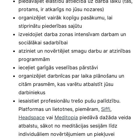
piedāvājiet elastību attiecībā uz darba laiku (tas,
protams, ir atkarīgs no jūsu nozares)
organizējiet vairāk kopīgu pasākumu, lai
stiprinātu piederības sajūtu
izveidojiet darba zonas intensīvam darbam un
sociālākai sadarbībai
atziniet un novērtējiet smagu darbu ar atzinības
programmām
ieceļiet garīgās veselības pārstāvi
organizējiet darbnīcas par laika plānošanu un
citām prasmēm, kas varētu atbalstīt jūsu
darbiniekus
iesaistiet profesionālu trešo pušu palīdzību.
Platformas un lietotnes, piemēram,
Siffi
,
Headspace
vai
Meditopia
piedāvā dažāda veida
atbalstu, sākot no meditācijas sesijām līdz
individuāliem novērtējumiem un piekļuvei