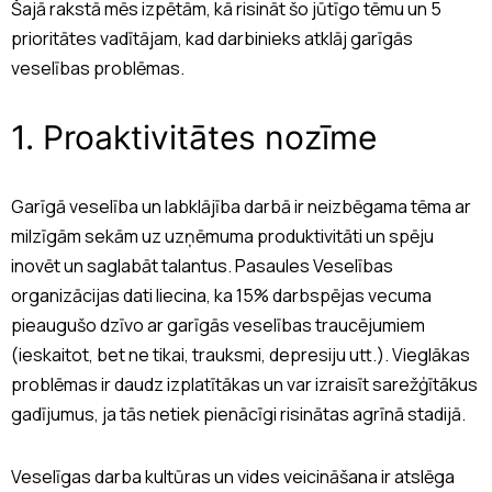
Šajā rakstā mēs izpētām, kā risināt šo jūtīgo tēmu un 5
prioritātes vadītājam, kad darbinieks atklāj garīgās
veselības problēmas.
1. Proaktivitātes nozīme
Garīgā veselība un labklājība darbā ir neizbēgama tēma ar
milzīgām sekām uz uzņēmuma produktivitāti un spēju
inovēt un saglabāt talantus. Pasaules Veselības
organizācijas dati liecina, ka 15% darbspējas vecuma
pieaugušo dzīvo ar garīgās veselības traucējumiem
(ieskaitot, bet ne tikai, trauksmi, depresiju utt.). Vieglākas
problēmas ir daudz izplatītākas un var izraisīt sarežģītākus
gadījumus, ja tās netiek pienācīgi risinātas agrīnā stadijā.
Veselīgas darba kultūras un vides veicināšana ir atslēga