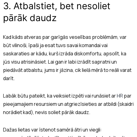
3. Atbalstiet, bet nesoliet
pārāk daudz
Kad kāds atveras par garīgās veselības problēmām, var
būt vilinoši, īpaši ja esat tuvs savai komandai vai
saskaraties ar kādu, kurš izrāda diskomfortu, apsolīt, ka
jūs visu atrisināsiet. Lai gan ir labi izrādīt sapratni un
piedāvāt atbalstu, jums ir jāzina, cik lielā mērā to reāli varat
darīt.
Labāk būtu pateikt, ka veiksiet izpēti vai runāsiet ar
HR
par
pieejamajiem resursiem un atgriezīsieties ar atbildi (skaidri
norādiet kad), nevis soliet pārāk daudz.
Dažas lietas var īstenot samērā ātri un viegli: