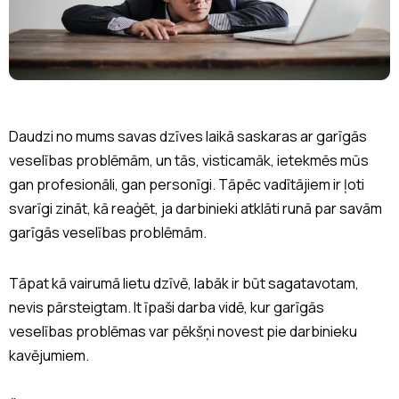
Daudzi no mums savas dzīves laikā saskaras ar garīgās
veselības problēmām, un tās, visticamāk, ietekmēs mūs
gan profesionāli, gan personīgi. Tāpēc vadītājiem ir ļoti
svarīgi zināt, kā reaģēt, ja darbinieki atklāti runā par savām
garīgās veselības problēmām.
Tāpat kā vairumā lietu dzīvē, labāk ir būt sagatavotam,
nevis pārsteigtam. It īpaši darba vidē, kur garīgās
veselības problēmas var pēkšņi novest pie darbinieku
kavējumiem.