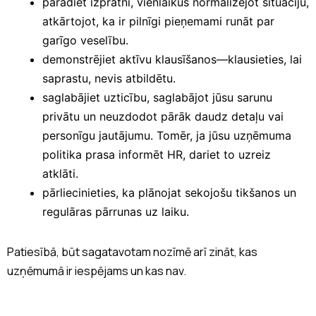
parādiet izpratni, vienlaikus normalizējot situāciju,
atkārtojot, ka ir pilnīgi pieņemami runāt par
garīgo veselību.
demonstrējiet aktīvu klausīšanos—klausieties, lai
saprastu, nevis atbildētu.
saglabājiet uzticību, saglabājot jūsu sarunu
privātu un neuzdodot pārāk daudz detaļu vai
personīgu jautājumu. Tomēr, ja jūsu uzņēmuma
politika prasa informēt HR, dariet to uzreiz
atklāti.
pārliecinieties, ka plānojat sekojošu tikšanos un
regulāras pārrunas uz laiku.
Patiesībā, būt sagatavotam nozīmē arī zināt, kas
uzņēmumā ir iespējams un kas nav.