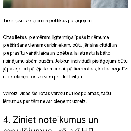
Tie ir jūsu uzņēmuma politikas pielāgojumi.
Citas lietas, piemēram, ilgtermiņa īpaša izņēmuma
piešķiršana vienam darbiniekam, būtu jārisina citādi un
pieprasītu vairāk laika un izpētes, lai atrastu labāko
risinājumu abām pusēm. Jebkuri individuāli pielāgojumi būtu
jāpaziņo arī pārējai komandai, pārliecinoties, ka tie negatīvi
neietekmēs tos vai viņu produktivitāti.
Vēlreiz, visas šīs lietas varētu būt iespējamas, taču
lēmumus par tām nevar pieņemt uzreiz.
4. Ziniet noteikumus un