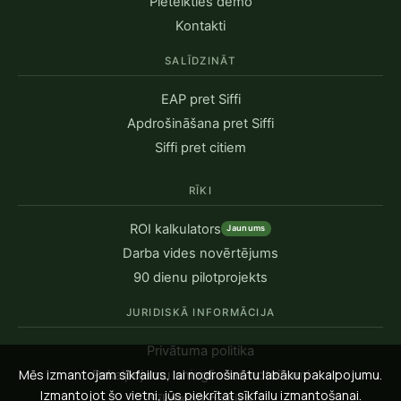
Pieteikties demo
Kontakti
SALĪDZINĀT
EAP pret Siffi
Apdrošināšana pret Siffi
Siffi pret citiem
RĪKI
ROI kalkulators
Jaunums
Darba vides novērtējums
90 dienu pilotprojekts
JURIDISKĀ INFORMĀCIJA
Privātuma politika
Mēs izmantojam sīkfailus, lai nodrošinātu labāku pakalpojumu.
Pakalpojumu sniegšanas noteikumi
Izmantojot šo vietni, jūs piekrītat sīkfailu izmantošanai.
Sīkdatņu politika