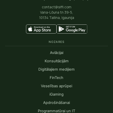
contact@siffi.com
Vana-Lõuna tn 39-5,
10134 Tallina, Igaunija
NOZARES
Aviācijai
Konsultācijām
Digitālajiem medijiem
FinTech
Veselības aprūpei
iGaming
Apdrošināšanai
Programmatūrai un IT