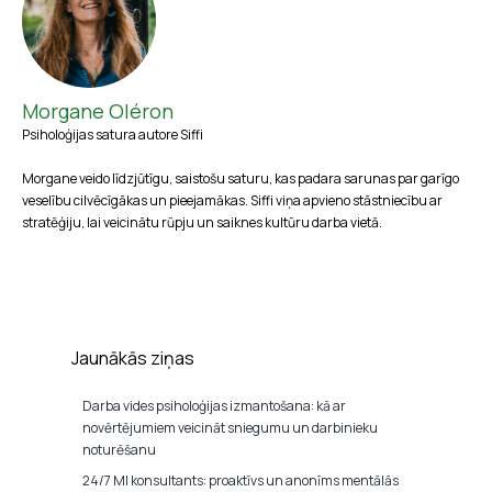
Morgane Oléron
Psiholoģijas satura autore Siffi
Morgane veido līdzjūtīgu, saistošu saturu, kas padara sarunas par garīgo
veselību cilvēcīgākas un pieejamākas. Siffi viņa apvieno stāstniecību ar
stratēģiju, lai veicinātu rūpju un saiknes kultūru darba vietā.
Jaunākās ziņas
Darba vides psiholoģijas izmantošana: kā ar
novērtējumiem veicināt sniegumu un darbinieku
noturēšanu
24/7 MI konsultants: proaktīvs un anonīms mentālās