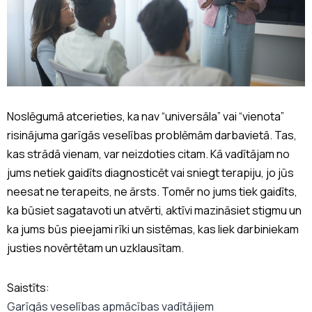
Noslēgumā atcerieties, ka nav “universāla” vai “vienota”
risinājuma garīgās veselības problēmām darbavietā. Tas,
kas strādā vienam, var neizdoties citam. Kā vadītājam no
jums netiek gaidīts diagnosticēt vai sniegt terapiju, jo jūs
neesat ne terapeits, ne ārsts. Tomēr no jums tiek gaidīts,
ka būsiet sagatavoti un atvērti, aktīvi mazināsiet stigmu un
ka jums būs pieejami rīki un sistēmas, kas liek darbiniekam
justies novērtētam un uzklausītam.
Saistīts:
Garīgās veselības apmācības vadītājiem