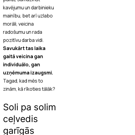
kavējumu un darbinieku
mainību, bet arī uzlabo
morāli, veicina
radošumu un rada
pozitīvu darba vidi.
Savukārt tas laika
gaitā veicina gan
individuālo, gan
uzņēmuma izaugsmi.
Tagad, kad mēs to
zinām, kā rīkoties tālāk?
Soli pa solim
ceļvedis
garīgās