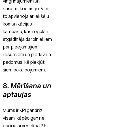
vingrinājumiem un
saņemt koučingu. Viņi
to apvienoja ar iekšēju
komunikācijas
kampaņu, kas regulāri
atgādināja darbiniekiem
par pieejamajiem
resursiem un piedāvāja
padomus, kā piekļūt
šiem pakalpojumiem.
8.
Mērīšana un
aptaujas
Mums ir KPI gandrīz
visam, kāpēc gan ne
garīgajai veselībai? Ir