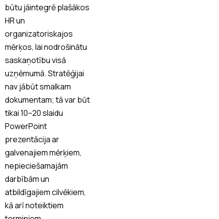
būtu jāintegrē plašākos
HR un
organizatoriskajos
mērķos, lai nodrošinātu
saskaņotību visā
uzņēmumā. Stratēģijai
nav jābūt smalkam
dokumentam; tā var būt
tikai 10–20 slaidu
PowerPoint
prezentācija ar
galvenajiem mērķiem,
nepieciešamajām
darbībām un
atbildīgajiem cilvēkiem,
kā arī noteiktiem
termiņiem.