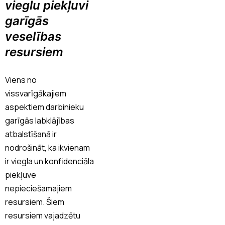
vieglu piekļuvi
garīgās
veselības
resursiem
Viens no
vissvarīgākajiem
aspektiem darbinieku
garīgās labklājības
atbalstīšanā ir
nodrošināt, ka ikvienam
ir viegla un konfidenciāla
piekļuve
nepieciešamajiem
resursiem. Šiem
resursiem vajadzētu