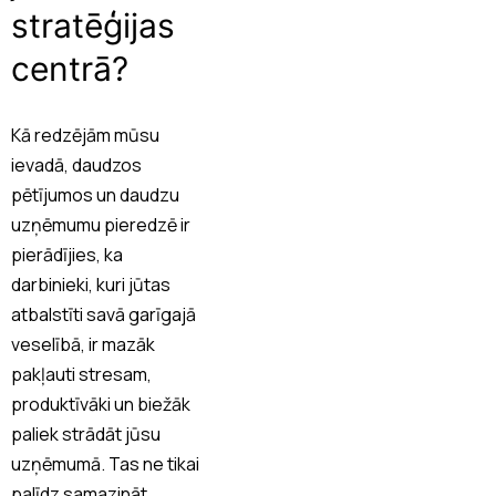
stratēģijas
centrā?
Kā redzējām mūsu
ievadā, daudzos
pētījumos un daudzu
uzņēmumu pieredzē ir
pierādījies, ka
darbinieki, kuri jūtas
atbalstīti savā garīgajā
veselībā, ir mazāk
pakļauti stresam,
produktīvāki un biežāk
paliek strādāt jūsu
uzņēmumā. Tas ne tikai
palīdz samazināt