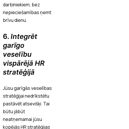
darbiniekiem, bez
nepieciešamības ņemt
brīvu dienu.
6.
Integrēt
garīgo
veselību
vispārējā HR
stratēģijā
Jūsu garīgās veselības
stratēģijai nedrīkstētu
pastāvēt atsevišķi. Tai
būtu jābūt
neatņemamai jūsu
kopējās HR stratēģijas