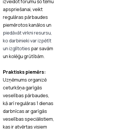
izveidot forumu šo tēmu
apspriešanai, veikt
regulāras pārbaudes
piemērotos kanālos un
piedāvāt virkni resursu,
ko darbinieki var izpētīt
un izglītoties
par savām
un kolēģu grūtībām.
Praktisks piemērs:
Uzņēmums organizē
ceturkšņa garīgās
veselības pārbaudes,
kā arī regulāras 1 dienas
darbnīcas ar garīgās
veselības speciālistiem,
kas ir atvērtas visiem