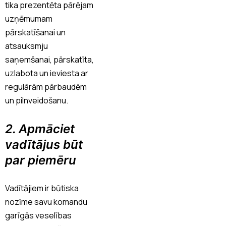
tika prezentēta pārējam
uzņēmumam
pārskatīšanai un
atsauksmju
saņemšanai, pārskatīta,
uzlabota un ieviesta ar
regulārām pārbaudēm
un pilnveidošanu.
2. Apmāciet
vadītājus būt
par piemēru
Vadītājiem ir būtiska
nozīme savu komandu
garīgās veselības