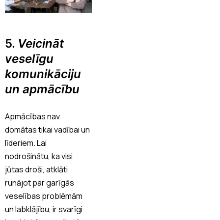
5.
Veicināt
veselīgu
komunikāciju
un apmācību
Apmācības nav
domātas tikai vadībai un
līderiem. Lai
nodrošinātu, ka visi
jūtas droši, atklāti
runājot par garīgās
veselības problēmām
un labklājību, ir svarīgi