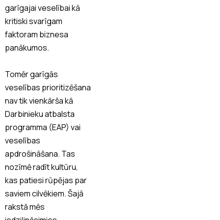
garīgajai veselībai kā
kritiski svarīgam
faktoram biznesa
panākumos.
Tomēr garīgās
veselības prioritizēšana
nav tik vienkārša kā
Darbinieku atbalsta
programma (EAP) vai
veselības
apdrošināšana. Tas
nozīmē radīt kultūru,
kas patiesi rūpējas par
saviem cilvēkiem. Šajā
rakstā mēs
iedziļināsimies