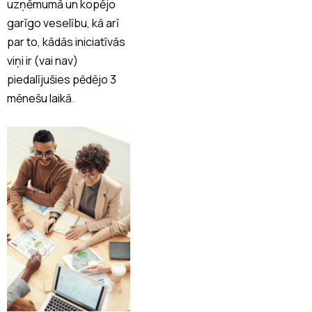
uzņēmumā un kopējo
garīgo veselību, kā arī
par to, kādās iniciatīvās
viņi ir (vai nav)
piedalījušies pēdējo 3
mēnešu laikā.