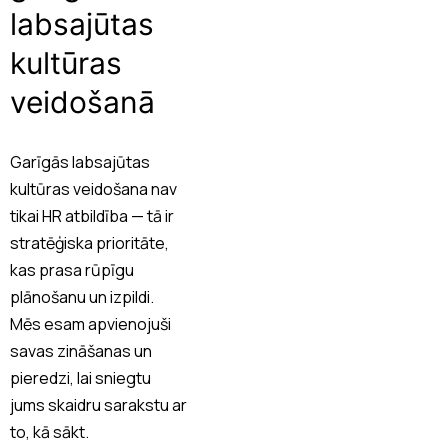
labsajūtas
kultūras
veidošanā
Garīgās labsajūtas
kultūras veidošana nav
tikai HR atbildība — tā ir
stratēģiska prioritāte,
kas prasa rūpīgu
plānošanu un izpildi.
Mēs esam apvienojuši
savas zināšanas un
pieredzi, lai sniegtu
jums skaidru sarakstu ar
to, kā sākt.