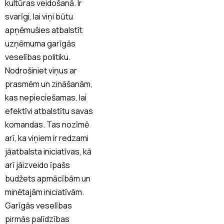
kultūras veidošanā. Ir
svarīgi, lai viņi būtu
apņēmušies atbalstīt
uzņēmuma garīgās
veselības politiku.
Nodrošiniet viņus ar
prasmēm un zināšanām,
kas nepieciešamas, lai
efektīvi atbalstītu savas
komandas. Tas nozīmē
arī, ka viņiem ir redzami
jāatbalsta iniciatīvas, kā
arī jāizveido īpašs
budžets apmācībām un
minētajām iniciatīvām.
Garīgās veselības
pirmās palīdzības