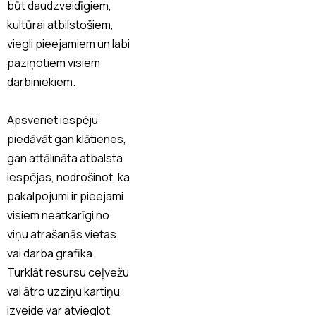
būt daudzveidīgiem,
kultūrai atbilstošiem,
viegli pieejamiem un labi
paziņotiem visiem
darbiniekiem.
Apsveriet iespēju
piedāvāt gan klātienes,
gan attālināta atbalsta
iespējas, nodrošinot, ka
pakalpojumi ir pieejami
visiem neatkarīgi no
viņu atrašanās vietas
vai darba grafika.
Turklāt resursu ceļvežu
vai ātro uzziņu kartiņu
izveide var atvieglot