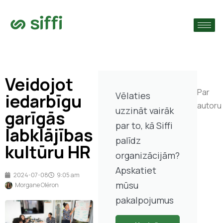
›
s
›
Veidojot
›
Par
iedarbīgu
Vēlaties
autoru
uzzināt vairāk
garīgās
par to, kā Siffi
labklājības
palīdz
kultūru HR
organizācijām?
Apskatiet
2024-07-08
9:05 am
mūsu
Morgane Oléron
pakalpojumus