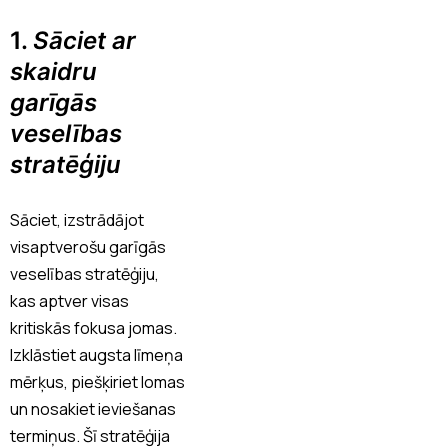
1.
Sāciet ar
skaidru
garīgās
veselības
stratēģiju
Sāciet, izstrādājot
visaptverošu garīgās
veselības stratēģiju,
kas aptver visas
kritiskās fokusa jomas.
Izklāstiet augsta līmeņa
mērķus, piešķiriet lomas
un nosakiet ieviešanas
termiņus. Šī stratēģija