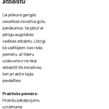
atbalstu
Lai jebkura garīgās
veselības iniciatīva gūtu
panākumus, tai jābūt ar
pilnīgu augstākās
vadības atbalstu. Līdzīgi
kā vadītājiem, kas rāda
piemēru, arī līderu
uzdevums ir ne tikai
atbalstīt šīs iniciatīvas,
bet arī aktīvi tajās
piedalīties.
Praktisks piemērs:
Finanšu pakalpojumu
uzņēmuma