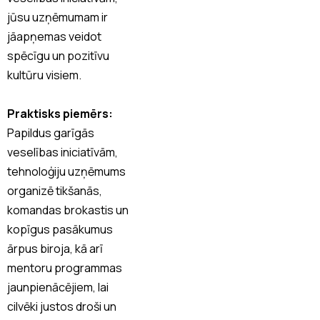
jūsu uzņēmumam ir
jāapņemas veidot
spēcīgu un pozitīvu
kultūru visiem.
Praktisks piemērs:
Papildus garīgās
veselības iniciatīvām,
tehnoloģiju uzņēmums
organizē tikšanās,
komandas brokastis un
kopīgus pasākumus
ārpus biroja, kā arī
mentoru programmas
jaunpienācējiem, lai
cilvēki justos droši un