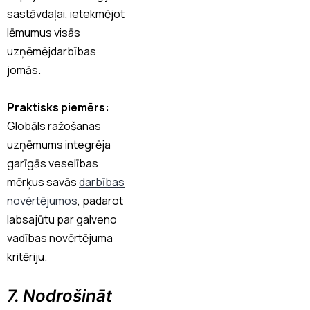
sastāvdaļai, ietekmējot
lēmumus visās
uzņēmējdarbības
jomās.
Praktisks piemērs:
Globāls ražošanas
uzņēmums integrēja
garīgās veselības
mērķus savās
darbības
novērtējumos
, padarot
labsajūtu par galveno
vadības novērtējuma
kritēriju.
7. Nodrošināt