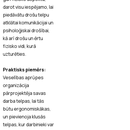
darot visu iespējamo, lai
piedāvātu drošu telpu
atklātai komunikācijai un
psiholoģiskai drošībai,
kā arī drošu un ērtu
fizisko vidi, kurā
uzturēties.
Praktisks piemērs:
Veselības aprūpes
organizācija
pārprojektēja savas
darba telpas, lai tās
būtu ergonomiskākas,
un pievienoja klusās
telpas, kur darbinieki var