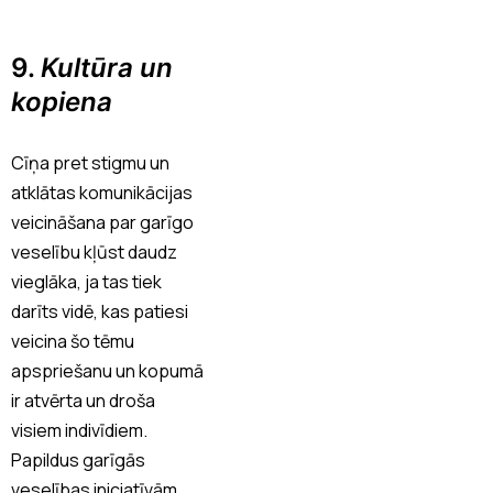
9.
Kultūra un
kopiena
Cīņa pret stigmu un
atklātas komunikācijas
veicināšana par garīgo
veselību kļūst daudz
vieglāka, ja tas tiek
darīts vidē, kas patiesi
veicina šo tēmu
apspriešanu un kopumā
ir atvērta un droša
visiem indivīdiem.
Papildus garīgās
veselības iniciatīvām,