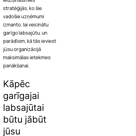
stratēģijās, ko šie
vadošie uzņēmumi
izmanto, lai veicinātu
garīgo labsajūtu, un
parādīsim, kā tās ieviest
jūsu organizācijā
maksimālas ietekmes
panākšanai.
Kāpēc
garīgajai
labsajūtai
būtu jābūt
jūsu