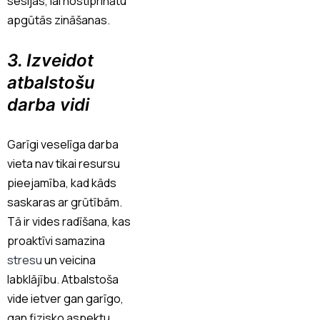
sesijas, lai nostiprinātu
apgūtās zināšanas.
3. Izveidot
atbalstošu
darba vidi
Garīgi veselīga darba
vieta nav tikai resursu
pieejamība, kad kāds
saskaras ar grūtībām.
Tā ir vides radīšana, kas
proaktīvi samazina
stresu
un veicina
labklājību. Atbalstoša
vide ietver gan garīgo,
gan fizisko aspektu,