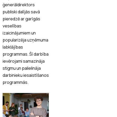
ģenerāldirektors
publiski dalījās savā
pieredzē ar garīgās
veselības
izaicinājumiem un
popularizēja uzņēmuma
labklājības
programmas. Šī darbība
ievērojami samazināja
stigmu un palielināja
darbinieku iesaistīšanos
programmās.