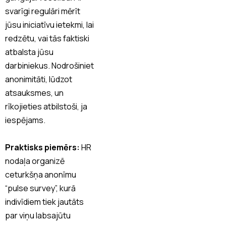
svarīgi regulāri mērīt
jūsu iniciatīvu ietekmi, lai
redzētu, vai tās faktiski
atbalsta jūsu
darbiniekus. Nodrošiniet
anonimitāti, lūdzot
atsauksmes, un
rīkojieties atbilstoši, ja
iespējams.
Praktisks piemērs:
HR
nodaļa organizē
ceturkšņa anonīmu
“pulse survey”, kurā
indivīdiem tiek jautāts
par viņu labsajūtu