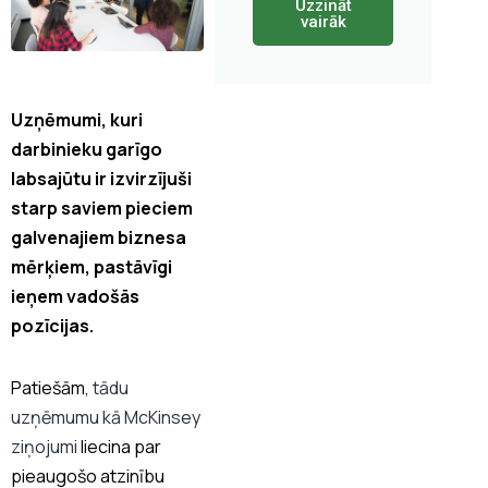
Uzzināt
vairāk
Uzņēmumi, kuri
darbinieku garīgo
labsajūtu ir izvirzījuši
starp saviem pieciem
galvenajiem biznesa
mērķiem, pastāvīgi
ieņem vadošās
pozīcijas.
Patiešām,
tādu
uzņēmumu kā McKinsey
ziņojumi
liecina par
pieaugošo atzinību