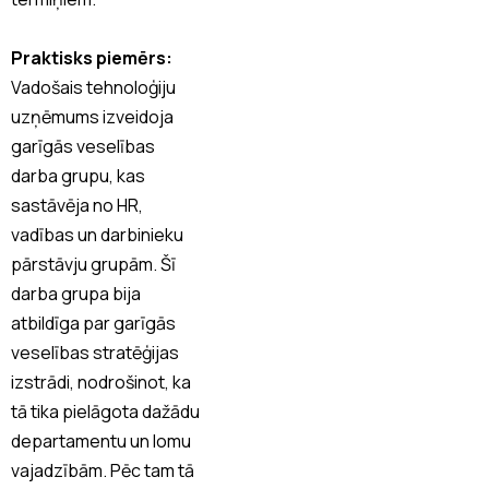
Praktisks piemērs:
Vadošais tehnoloģiju
uzņēmums izveidoja
garīgās veselības
darba grupu, kas
sastāvēja no HR,
vadības un darbinieku
pārstāvju grupām. Šī
darba grupa bija
atbildīga par garīgās
veselības stratēģijas
izstrādi, nodrošinot, ka
tā tika pielāgota dažādu
departamentu un lomu
vajadzībām. Pēc tam tā