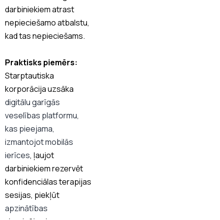
darbiniekiem atrast
nepieciešamo atbalstu,
kad tas nepieciešams.
Praktisks piemērs:
Starptautiska
korporācija uzsāka
digitālu garīgās
veselības platformu,
kas pieejama,
izmantojot mobilās
ierīces
, ļaujot
darbiniekiem rezervēt
konfidenciālas terapijas
sesijas, piekļūt
apzinātības