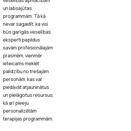
veselības apmācībām
un labsajūtas
programmām. Tā kā
nevar sagaidīt, ka visi
būs garīgās veselības
eksperti papildus
savām profesionālajām
prasmēm, vienmēr
ieteicams meklēt
palīdzību no trešajām
personām, kas var
piedāvāt atjauninātus
un pielāgotus resursus,
kā arī pieeju
personalizētām
terapijas programmām.