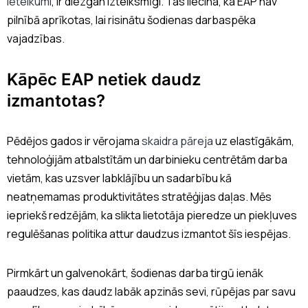
ieteikumi
, ir diezgan izteiksmīgi. Tas liecina, ka EAP nav
pilnībā aprīkotas, lai risinātu šodienas darbaspēka
vajadzības.
Kāpēc EAP netiek daudz
izmantotas?
Pēdējos gados ir vērojama
skaidra pāreja
uz elastīgākām,
tehnoloģijām atbalstītām un darbinieku centrētām darba
vietām, kas uzsver labklājību un sadarbību kā
neatņemamas produktivitātes stratēģijas daļas. Mēs
iepriekš redzējām, ka slikta lietotāja pieredze un piekļuves
regulēšanas politika attur daudzus izmantot šīs iespējas.
Pirmkārt un galvenokārt, šodienas darba tirgū ienāk
paaudzes, kas daudz labāk apzinās sevi, rūpējas par savu