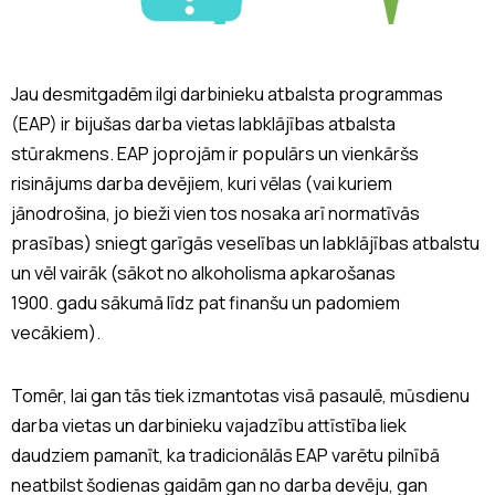
Jau desmitgadēm ilgi darbinieku atbalsta programmas
(EAP) ir bijušas darba vietas labklājības atbalsta
stūrakmens. EAP joprojām ir populārs un vienkāršs
risinājums darba devējiem, kuri vēlas (vai kuriem
jānodrošina, jo bieži vien tos nosaka arī normatīvās
prasības) sniegt garīgās veselības un labklājības atbalstu
un vēl vairāk (sākot no alkoholisma apkarošanas
1900. gadu sākumā līdz pat finanšu un padomiem
vecākiem).
Tomēr, lai gan tās tiek izmantotas visā pasaulē, mūsdienu
darba vietas un darbinieku vajadzību attīstība liek
daudziem pamanīt, ka tradicionālās EAP varētu pilnībā
neatbilst šodienas gaidām gan no darba devēju, gan