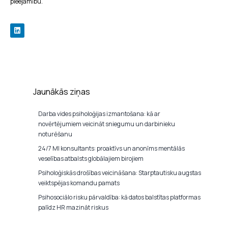
pieejamību.
Jaunākās ziņas
Darba vides psiholoģijas izmantošana: kā ar
novērtējumiem veicināt sniegumu un darbinieku
noturēšanu
24/7 MI konsultants: proaktīvs un anonīms mentālās
veselības atbalsts globālajiem birojiem
Psiholoģiskās drošības veicināšana: Starptautisku augstas
veiktspējas komandu pamats
Psihosociālo risku pārvaldība: kā datos balstītas platformas
palīdz HR mazināt riskus