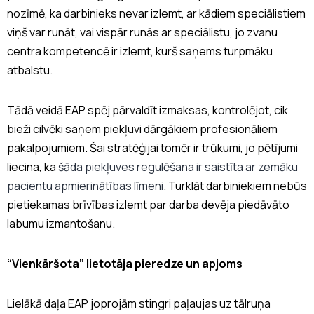
nozīmē, ka darbinieks nevar izlemt, ar kādiem speciālistiem
viņš var runāt, vai vispār runās ar speciālistu, jo zvanu
centra kompetencē ir izlemt, kurš saņems turpmāku
atbalstu.
Tādā veidā EAP spēj pārvaldīt izmaksas, kontrolējot, cik
bieži cilvēki saņem piekļuvi dārgākiem profesionāliem
pakalpojumiem. Šai stratēģijai tomēr ir trūkumi, jo pētījumi
liecina, ka
šāda piekļuves regulēšana ir saistīta ar zemāku
pacientu apmierinātības līmeni
. Turklāt darbiniekiem nebūs
pietiekamas brīvības izlemt par darba devēja piedāvāto
labumu izmantošanu.
“Vienkāršota”
lietotāja pieredze un apjoms
Lielākā daļa EAP joprojām stingri paļaujas uz tālruņa