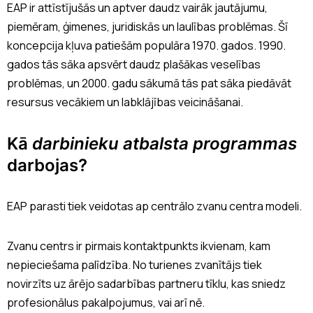
EAP ir attīstījušās un aptver daudz vairāk jautājumu,
piemēram, ģimenes, juridiskās un laulības problēmas. Šī
koncepcija kļuva patiešām populāra 1970. gados. 1990.
gados tās sāka apsvērt daudz plašākas veselības
problēmas, un 2000. gadu sākumā tās pat sāka piedāvāt
resursus vecākiem un labklājības veicināšanai.
Kā
darbinieku atbalsta programmas
darbojas?
EAP parasti tiek veidotas ap centrālo zvanu centra modeli.
Zvanu centrs ir pirmais kontaktpunkts ikvienam, kam
nepieciešama palīdzība. No turienes zvanītājs tiek
novirzīts uz ārējo sadarbības partneru tīklu, kas sniedz
profesionālus pakalpojumus, vai arī nē.