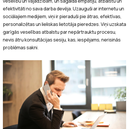
veselību un vajadzībām, un sagaida empātiju, atbalstu un
efektivitāti no sava darba devēja. Uzauguši ar internetu un
sociālajiem medijiem, viņi ir pieraduši pie ātras, efektīvas,
personalizētas un lieliskas lietotāja pieredzes. Viņi uzskata
garīgās veselības atbalstu par nepārtrauktu procesu,
nevis ātru konsultācijas sesiju, kas, iespējams, nerisinās
problēmas sakni.