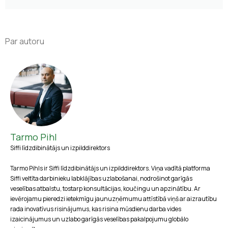
Par autoru
Tarmo Pihl
Siffi līdzdibinātājs un izpilddirektors
Tarmo Pihls ir Siffi līdzdibinātājs un izpilddirektors. Viņa vadītā platforma
Siffi veltīta darbinieku labklājības uzlabošanai, nodrošinot garīgās
veselības atbalstu, tostarp konsultācijas, koučingu un apzinātību. Ar
ievērojamu pieredzi ietekmīgu jaunuzņēmumu attīstībā viņš ar aizrautību
rada inovatīvus risinājumus, kas risina mūsdienu darba vides
izaicinājumus un uzlabo garīgās veselības pakalpojumu globālo