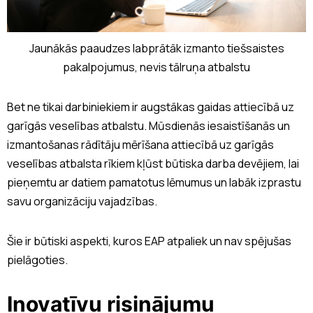
Jaunākās paaudzes labprātāk izmanto tiešsaistes
pakalpojumus, nevis tālruņa atbalstu
Bet ne tikai darbiniekiem ir augstākas gaidas attiecībā uz
garīgās veselības atbalstu. Mūsdienās iesaistīšanās un
izmantošanas rādītāju mērīšana attiecībā uz garīgās
veselības atbalsta rīkiem kļūst būtiska darba devējiem, lai
pieņemtu ar datiem pamatotus lēmumus un labāk izprastu
savu organizāciju vajadzības.
Šie ir būtiski aspekti, kuros EAP atpaliek un nav spējušas
pielāgoties.
Inovatīvu risinājumu