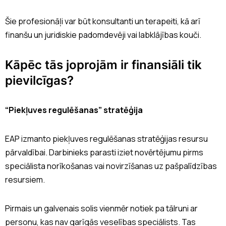
Šie profesionāļi var būt konsultanti un terapeiti, kā arī
finanšu un juridiskie padomdevēji vai labklājības kouči.
Kāpēc tās joprojām ir finansiāli tik
pievilcīgas?
“Piekļuves regulēšanas” stratēģija
EAP izmanto piekļuves regulēšanas stratēģijas resursu
pārvaldībai. Darbinieks parasti iziet novērtējumu pirms
speciālista norīkošanas vai novirzīšanas uz pašpalīdzības
resursiem.
Pirmais un galvenais solis vienmēr notiek pa tālruni ar
personu, kas nav garīgās veselības speciālists. Tas