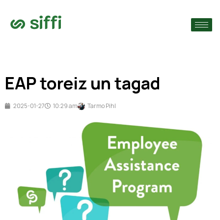
›
s
›
EAP toreiz un tagad
›
2025-01-27
10:29 am
Tarmo Pihl