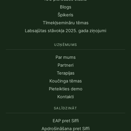
Blogs
Špikeris
Tīmekļsemināru tēmas
Labsajūtas stāvokļa 2025. gada ziņojumi
UZŅĒMUMS
Par mums
Partneri
Terapijas
Koučinga tēmas
Pieteikties demo
Kontakti
SALĪDZINĀT
EAP pret Siffi
Apdrošināšana pret Siffi