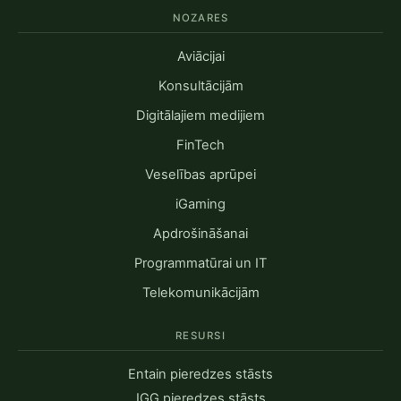
NOZARES
Aviācijai
Konsultācijām
Digitālajiem medijiem
FinTech
Veselības aprūpei
iGaming
Apdrošināšanai
Programmatūrai un IT
Telekomunikācijām
RESURSI
Entain pieredzes stāsts
IGG pieredzes stāsts