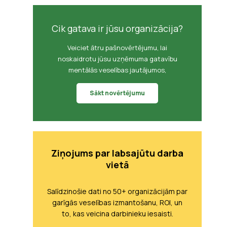
Cik gatava ir jūsu organizācija?
Veiciet ātru pašnovērtējumu, lai
noskaidrotu jūsu uzņēmuma gatavību
mentālās veselības jautājumos,
Sākt novērtējumu
Ziņojums par labsajūtu darba
vietā
Salīdzinošie dati no 50+ organizācijām par
garīgās veselības izmantošanu, ROI, un
to, kas veicina darbinieku iesaisti.