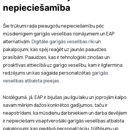
nepieciešamība
Šie trūkumi rada pieaugošu nepieciešamību pēc
mūsdienīgiem garīgās veselības risinājumiem un EAP
alternatīvām.
Digitālie garīgās veselības rīki
un
pakalpojumi, kas spēj reaģēt uz jaunās paaudzes
prasībām. Paaudzes, kas ir tehnoloģiski zinošas un
proaktīvas attiecībā uz garīgo veselību, kam ir ilgtermiņa
redzējums un kas sagaida personalizētas
garīgās
veselības atbalsta pieejas
.
Noslēgumā, jā, EAP ir bijušas jau ilgu laiku un joprojām kalpo
savam mērķim dažos konkrētos gadījumos, taču ir
neapstrīdami, ka mūsdienu darbiniekiem un darba devējiem
ir nepieciešami visaptverošāki garīgās veselības atbalsta
pakalpojumi, kas piedāvā personalizāciju, tūlītējumu un