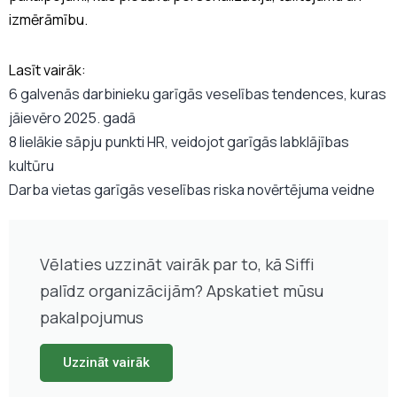
izmērāmību.
Lasīt vairāk:
6 galvenās darbinieku garīgās veselības tendences, kuras
jāievēro 2025. gadā
8 lielākie sāpju punkti HR, veidojot garīgās labklājības
kultūru
Darba vietas garīgās veselības riska novērtējuma veidne
Vēlaties uzzināt vairāk par to, kā Siffi
palīdz organizācijām? Apskatiet mūsu
pakalpojumus
Uzzināt vairāk