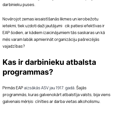
darbinieku puses.
Novērojot zemas iesaistīšanās likmes un ierobežotu
ietekmi, tiek uzdoti daži jautājumi: cik patiesi efektīvas ir
EAP šodien, ar kādiem izaicinājumiem tās saskaras un kā
mēs varam labāk apmierināt organizāciju pašreizējās
vajadzības?
Kas ir darbinieku atbalsta
programmas?
Pirmās EAP
aizsākās ASV jau 1917. gadā
. Šajās
programmās, kuras galvenokārt atbalstīja valsts, bija viens
galvenais mērķis: cīnīties ar darba vietas alkoholismu.