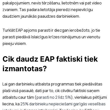
pakalpojumiem, nevis tērzēšanu, lietotnēm vai pat video
zvaniem. Tas padara lietotāja pieredzi nepievilcīgu
daudziem jaunākās paaudzes darbiniekiem.
Turklāt EAP apjoms parasti ir diezgan ierobežots, jo tie
parasti piedāvā īslaicīgus krīzes risinājumus un vienotu
pieeju visiem.
Cik daudz EAP faktiski tiek
izmantotas?
Lai gan darbinieku atbalsta programmas tiek piedāvātas
plaši visā pasaulē, dati par to, cik cilvēku faktiski saņem
atbalstu caur tām (
parasti no 2 līdz 5%
), vienlaikus pētījumi
liecina, ka
25% darbinieku nepieciešami garīgās veselības