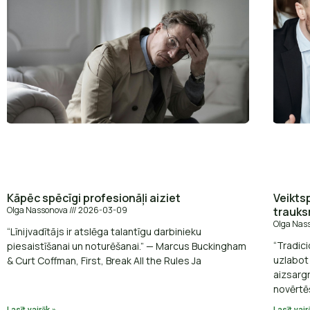
Kāpēc spēcīgi profesionāļi aiziet
Veikts
Olga Nassonova
2026-03-09
trauksm
Olga Nas
“Līnijvadītājs ir atslēga talantīgu darbinieku
“Tradic
piesaistīšanai un noturēšanai.” — Marcus Buckingham
uzlabot 
& Curt Coffman, First, Break All the Rules Ja
aizsarg
novērtē
Lasīt vairāk »
Lasīt vair