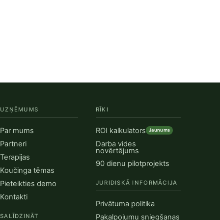
UZŅĒMUMS
RĪKI
Par mums
ROI kalkulators
Jaunums
Partneri
Darba vides
novērtējums
Terapijas
90 dienu pilotprojekts
Koučinga tēmas
Pieteikties demo
JURIDISKĀ INFORMĀCIJA
Kontakti
Privātuma politika
SALĪDZINĀT
Pakalpojumu sniegšanas