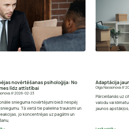
pējas novērtēšanas psiholoģija: No
Adaptācija jaun
es līdz attīstībai
Olga Nassonova
20
sonova
2026-02-23
Pārcelšanās uz cit
ionālie snieguma novērtējumi bieži nespēj
valodu vai klimatu
sniegumu. Tā vietā tie palielina trauksmi un
jaunos apstākļos
reakcijas, jo koncentrējas uz pagātni un
šanu,
āk »
Lasīt vairāk »