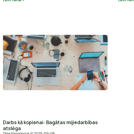
Darbs kā kopienai: Bagātas mijiedarbības
atslēga
Olga Nassonova
2025-09-08