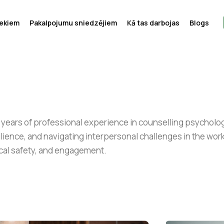
iekiem
Pakalpojumu sniedzējiem
Kā tas darbojas
Blogs
0 years of professional experience in counselling psycholo
lience, and navigating interpersonal challenges in the wor
ical safety, and engagement.