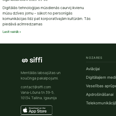
Digitālās tehnoloģijas mūsdienās caurvij ikvienu
mūsu dzīves jomu – sākot no personīgās
komunikācijas līdz pat korporatīvajām kultūrām. Tās
piedāvā acīmredzamas
Lasīt vairāk »
NOZARES
Aviācijai
Mentālās labsajūtas un
Digitālajiem med
koučinga pakalpojumi.
Veselības aprūp
contact@siffi.com
Vana-Lõuna tn 39-5,
Apdrošināšanai
10134 Tallina, Igaunija
Telekomunikāci