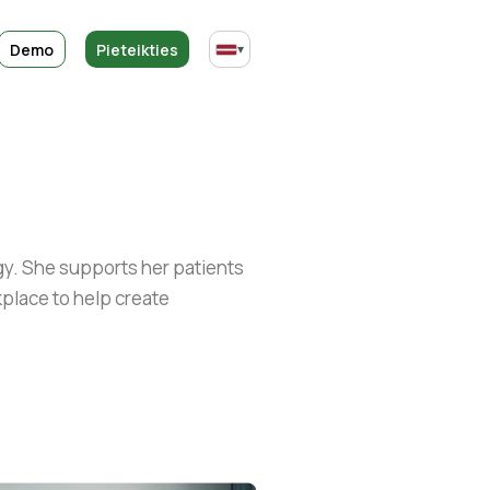
Demo
Pieteikties
▾
gy. She supports her patients
kplace to help create