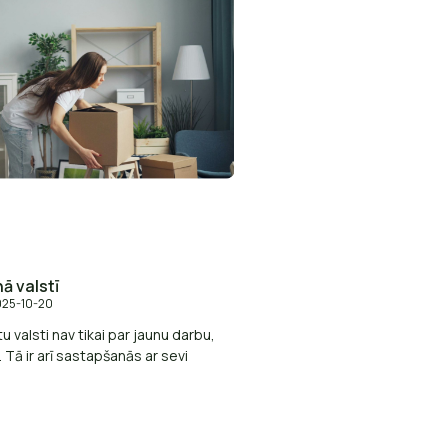
ā valstī
25-10-20
u valsti nav tikai par jaunu darbu,
. Tā ir arī sastapšanās ar sevi
,