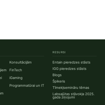
RESURSI
Konsultācijām
Entain pieredzes stāsts
IGG pieredzes stāsts
ijiem
FinTech
Blogs
ei
iGaming
Špikeris
Programmatūrai un IT
Tīmekļsemināru tēmas
jām
Labsajūtas stāvokļa 2025.
gada ziņojumi