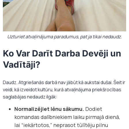
Uzturiet atvaļinājuma paradumus, pat ja tikai nedaudz.
Ko Var Darīt Darba Devēji un
Vadītāji?
Daudz. Atgriešanās darbā nav jābūt kā aukstai dušai. Šeit ir
veidi, kā izveidot kultūru, kurā atvaļinājuma priekšrocības
saglabājas nedaudz ilgāk:
Normalizējiet lēnu sākumu.
Dodiet
komandas dalībniekiem laiku pirmajā dienā,
lai “iekārtotos,” neprasot tūlītēju pilnu