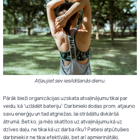
Atļaujiet sev iesildīšanās dienu.
Pārāk bieži organizācijas uzskata atvaļinājumu tikai par
veidu, kā “uzlādēt bateriju”: Darbinieki dodas prom, atjauno
savu enerģiju un tad atgriežas, lai strādātu divkāršā
ātrumā. Bet ko, ja mēs skatītos uz atvaļinājumu kā uz
dzīves daļu, ne tikai kā uz darba rīku? Patiesi atpūtušies
darbinieki ir ne tikai efektīvāki, bet arī apmierinātāki,