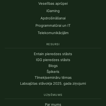
Veselības aprūpei
iGaming
Apdrošināšanai
Programmatūrai un IT
Telekomunikācijām
RESURSI
Entain pieredzes stāsts
IGG pieredzes stāsts
Blogs
Špikeris
Tīmekļsemināru tēmas
Labsajūtas stāvokļa 2025. gada ziņojumi
UZŅĒMUMS
Par mums