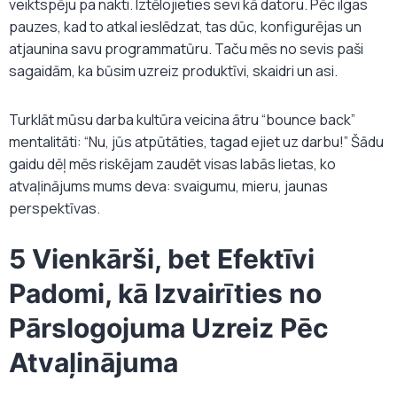
veiktspēju pa nakti. Iztēlojieties sevi kā datoru. Pēc ilgas
pauzes, kad to atkal ieslēdzat, tas dūc, konfigurējas un
atjaunina savu programmatūru. Taču mēs no sevis paši
sagaidām, ka būsim uzreiz produktīvi, skaidri un asi.
Turklāt mūsu darba kultūra veicina ātru “bounce back”
mentalitāti: “Nu, jūs atpūtāties, tagad ejiet uz darbu!” Šādu
gaidu dēļ mēs riskējam zaudēt visas labās lietas, ko
atvaļinājums mums deva: svaigumu, mieru, jaunas
perspektīvas.
5 Vienkārši, bet Efektīvi
Padomi, kā Izvairīties no
Pārslogojuma Uzreiz Pēc
Atvaļinājuma