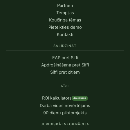
Partneri
Terapijas
Koučinga tēmas
Pieteikties demo
Kontakti
SALĪDZINĀT
EAP pret Siffi
Apdrošināšana pret Siffi
Siffi pret citiem
RĪKI
ROI kalkulators
Jaunums
Darba vides novērtējums
90 dienu pilotprojekts
JURIDISKĀ INFORMĀCIJA