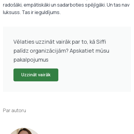
radošāki, empātiskāki un sadarboties spējīgāki. Un tas nav
luksuss. Tas ir ieguldījums.
Vēlaties uzzināt vairāk par to, kā Siffi
palīdz organizācijām? Apskatiet mūsu
pakalpojumus
Uzzināt vairāk
Par autoru