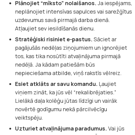
Plānojiet “mīksto” nolaišanos.
Ja iespējams,
neplānojiet intensīvas sapulces vai sarežģītus
uzdevumus savā pirmajā darba dienā.
Atļaujiet sev iesildīšanās dienu.
Stratēģiski risiniet e-pastus.
Sāciet ar
pagājušās nedēļas ziņojumiem un ignorējiet
tos, kas tika nosūtīti atvaļinājuma pirmajā
nedēļā. Ja kādam patiešām būs
nepieciešama atbilde, viņš rakstīs vēlreiz.
Esiet atklāts ar savu komandu.
Ļaujiet
viņiem zināt, ka jūs vēl “rekalibrējaties.”
Lielākā daļa kolēģu jūtas līdzīgi un vairāk
novērtē godīgumu nekā pārcilvēcīgu
veiktspēju.
Uzturiet atvaļinājuma paradumus.
Vai jūs