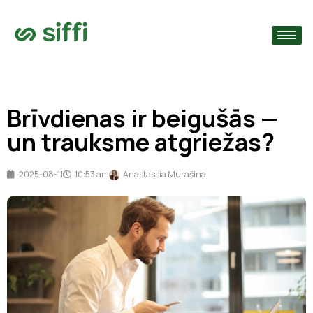
›
s
›
Brīvdienas ir beigušās —
›
un trauksme atgriežas?
2025-08-11
10:53 am
Anastassia Murašina