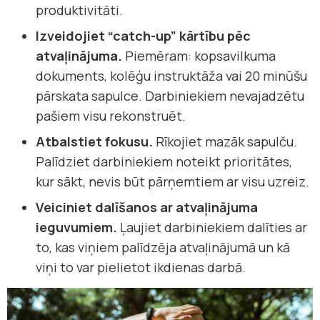
produktivitāti.
Izveidojiet “catch-up” kārtību pēc
atvaļinājuma.
Piemēram: kopsavilkuma
dokuments, kolēģu instruktāža vai 20 minūšu
pārskata sapulce. Darbiniekiem nevajadzētu
pašiem visu rekonstruēt.
Atbalstiet fokusu.
Rīkojiet mazāk sapulču.
Palīdziet darbiniekiem noteikt prioritātes,
kur sākt, nevis būt pārņemtiem ar visu uzreiz.
Veiciniet dalīšanos ar atvaļinājuma
ieguvumiem.
Ļaujiet darbiniekiem dalīties ar
to, kas viņiem palīdzēja atvaļinājumā un kā
viņi to var pielietot ikdienas darbā.