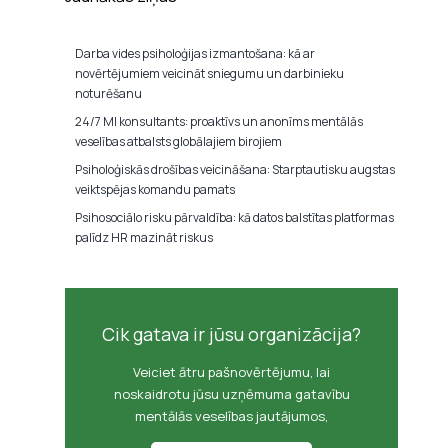
Darba vides psiholoģijas izmantošana: kā ar
novērtējumiem veicināt sniegumu un darbinieku
noturēšanu
24/7 MI konsultants: proaktīvs un anonīms mentālās
veselības atbalsts globālajiem birojiem
Psiholoģiskās drošības veicināšana: Starptautisku augstas
veiktspējas komandu pamats
Psihosociālo risku pārvaldība: kā datos balstītas platformas
palīdz HR mazināt riskus
Cik gatava ir jūsu organizācija?
Veiciet ātru pašnovērtējumu, lai
noskaidrotu jūsu uzņēmuma gatavību
mentālās veselības jautājumos,