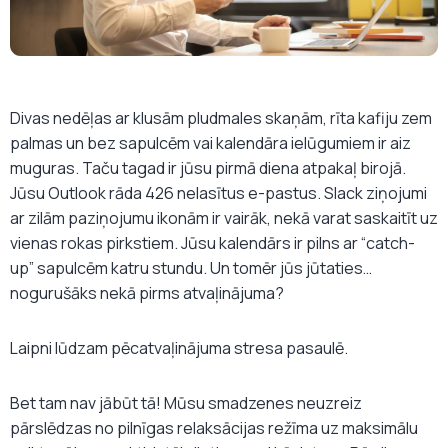
Divas nedēļas ar klusām pludmales skaņām, rīta kafiju zem
palmas un bez sapulcēm vai kalendāra ielūgumiem ir aiz
muguras. Taču tagad ir jūsu pirmā diena atpakaļ birojā.
Jūsu Outlook rāda 426 nelasītus e-pastus. Slack ziņojumi
ar zilām paziņojumu ikonām ir vairāk, nekā varat saskaitīt uz
vienas rokas pirkstiem. Jūsu kalendārs ir pilns ar “catch-
up” sapulcēm katru stundu. Un tomēr jūs jūtaties…
nogurušāks nekā pirms atvaļinājuma?
Laipni lūdzam pēcatvaļinājuma stresa pasaulē.
Bet tam nav jābūt tā! Mūsu smadzenes neuzreiz
pārslēdzas no pilnīgas relaksācijas režīma uz maksimālu