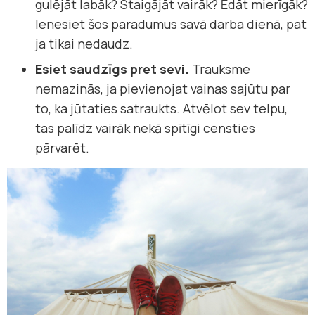
gulējāt labāk? Staigājāt vairāk? Ēdāt mierīgāk?
Ienesiet šos paradumus savā darba dienā, pat
ja tikai nedaudz.
Esiet saudzīgs pret sevi.
Trauksme
nemazinās, ja pievienojat vainas sajūtu par
to, ka jūtaties satraukts. Atvēlot sev telpu,
tas palīdz vairāk nekā spītīgi censties
pārvarēt.