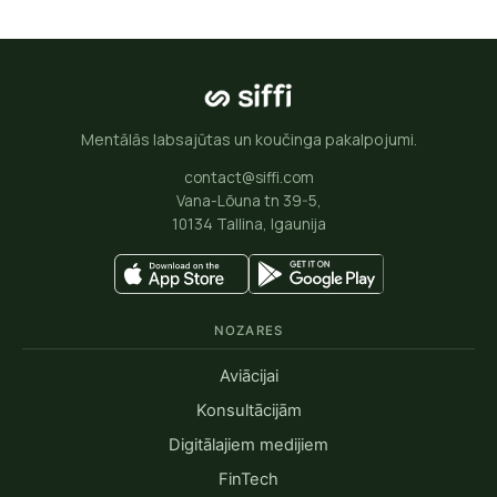
Mentālās labsajūtas un koučinga pakalpojumi.
contact@siffi.com
Vana-Lõuna tn 39-5,
10134 Tallina, Igaunija
NOZARES
Aviācijai
Konsultācijām
Digitālajiem medijiem
FinTech