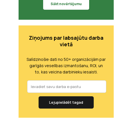
Sākt novērtējumu
Ziņojums par labsajūtu darba
vietā
Salīdzinošie dati no 50+ organizācijām par
garīgās veselības izmantošanu, ROI, un
to, kas veicina darbinieku iesaisti.
Lejupielādēt tagad