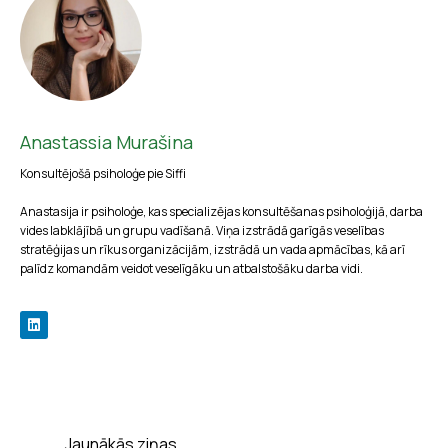
Anastassia Murašina
Konsultējošā psiholoģe pie Siffi
Anastasija ir psiholoģe, kas specializējas konsultēšanas psiholoģijā, darba
vides labklājībā un grupu vadīšanā. Viņa izstrādā garīgās veselības
stratēģijas un rīkus organizācijām, izstrādā un vada apmācības, kā arī
palīdz komandām veidot veselīgāku un atbalstošāku darba vidi.
Jaunākās ziņas