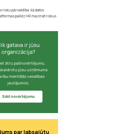
o risku pārvaldība: kā datos
latformas palīdz HR mazināt riskus
ik gatava ir jūsu
organizācija?
iet ātru pašnovērtējumu,
oskaidrotu jūsu uzņēmuma
vību mentālās veselības
jautājumos,
Sākt novērtējumu
jums par labsajūtu