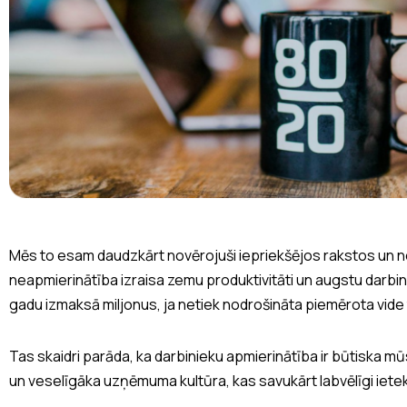
Mēs to esam daudzkārt novērojuši iepriekšējos rakstos un 
neapmierinātība izraisa zemu produktivitāti un augstu darb
gadu izmaksā miljonus, ja netiek nodrošināta piemērota vide 
Tas skaidri parāda, ka darbinieku apmierinātība ir būtiska mūs
un veselīgāka uzņēmuma kultūra, kas savukārt labvēlīgi iet