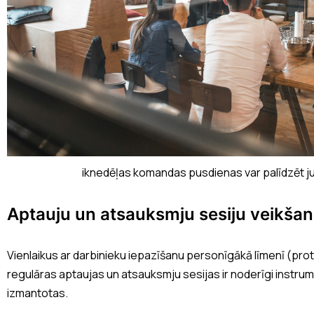
iknedēļas komandas pusdienas var palīdzēt ju
Aptauju un atsauksmju sesiju veikša
Vienlaikus ar darbinieku iepazīšanu personīgākā līmenī (pro
regulāras aptaujas un atsauksmju sesijas ir noderīgi instrumen
izmantotas.