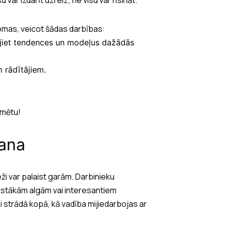
omas, veicot šādas darbības:
cējiet tendences un modeļus dažādās
m rādītājiem.
rmētu!
šana
ži var palaist garām. Darbinieku
ugstākām algām vai interesantiem
 strādā kopā, kā vadība mijiedarbojas ar