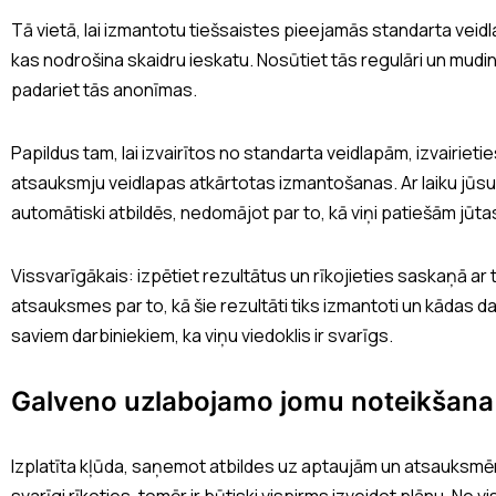
Tā vietā, lai izmantotu tiešsaistes pieejamās standarta veidl
kas nodrošina skaidru ieskatu. Nosūtiet tās regulāri un mudini
padariet tās anonīmas.
Papildus tam, lai izvairītos no standarta veidlapām, izvairiet
atsauksmju veidlapas atkārtotas izmantošanas. Ar laiku jūsu 
automātiski atbildēs, nedomājot par to, kā viņi patiešām jūtas
Vissvarīgākais: izpētiet rezultātus un rīkojieties saskaņā ar 
atsauksmes par to, kā šie rezultāti tiks izmantoti un kādas da
saviem darbiniekiem, ka viņu viedoklis ir svarīgs.
Galveno uzlabojamo jomu noteikšana
Izplatīta kļūda, saņemot atbildes uz aptaujām un atsauksmēm, i
svarīgi rīkoties, tomēr ir būtiski vispirms izveidot plānu. Ne vis