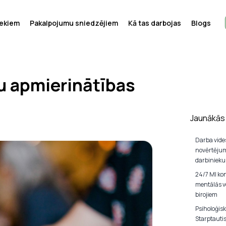
iekiem
Pakalpojumu sniedzējiem
Kā tas darbojas
Blogs
u apmierinātības
Jaunākās
Darba vide
novērtējum
darbiniek
24/7 MI ko
mentālās ve
birojiem
Psiholoģis
Starptauti