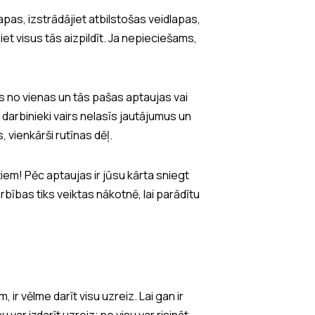
apas, izstrādājiet atbilstošas veidlapas,
et visus tās aizpildīt. Ja nepieciešams,
ies no vienas un tās pašas aptaujas vai
darbinieki vairs nelasīs jautājumus un
, vienkārši rutīnas dēļ.
tiem! Pēc aptaujas ir jūsu kārta sniegt
rbības tiks veiktas nākotnē, lai parādītu
r vēlme darīt visu uzreiz. Lai gan ir
u var izdarīt uzreiz; ne visu var risināt.