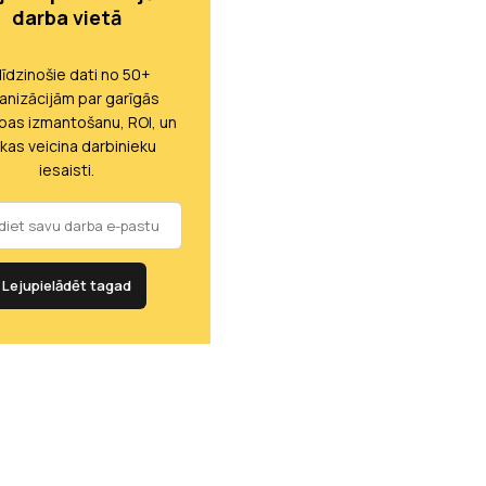
darba vietā
līdzinošie dati no 50+
anizācijām par garīgās
ības izmantošanu, ROI, un
 kas veicina darbinieku
iesaisti.
Lejupielādēt tagad