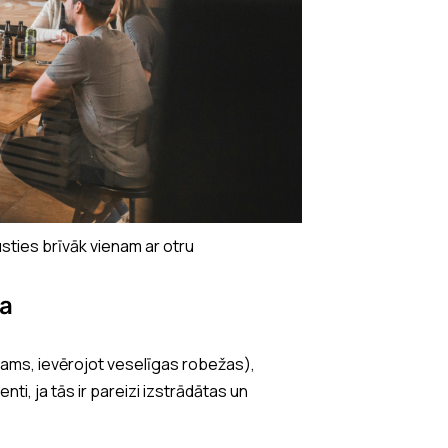
sties brīvāk vienam ar otru
na
tams, ievērojot veselīgas robežas),
ti, ja tās ir pareizi izstrādātas un