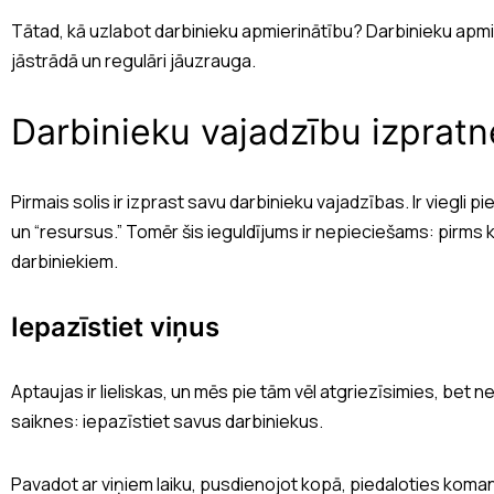
Tātad, kā uzlabot darbinieku apmierinātību? Darbinieku apmier
jāstrādā un regulāri jāuzrauga.
Darbinieku vajadzību izpratn
Pirmais solis ir izprast savu darbinieku vajadzības. Ir viegli pi
un “resursus.” Tomēr šis ieguldījums ir nepieciešams: pirms k
darbiniekiem.
Iepazīstiet viņus
Aptaujas ir lieliskas, un mēs pie tām vēl atgriezīsimies, bet 
saiknes: iepazīstiet savus darbiniekus.
Pavadot ar viņiem laiku, pusdienojot kopā, piedaloties ko