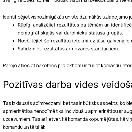
Identificējiet visnozīmīgākās un steidzamākās uzlabojamo j
Rūpīgi analizējiet rezultātus pa tēmām un identifi
demogrāfiskajās vai darbinieku statusa grupās.
Novērtējiet šo rezultātu ietekmi uz jūsu galvenajie
Salīdziniet rezultātus ar nozares standartiem.
Pārējo atlieciet nākotnes projektiem un turiet komandu info
Pozitīvas darba vides veido
Tas izklausās acīmredzami, bet tas ir būtisks aspekts, ko bie
apmierinātība nenozīmē tikai individuālu apmierinātību ar a
uzdevumiem. Tas arī ietver, kā komanda kopumā jūtas, kā viņi
komandu un tā tālāk.