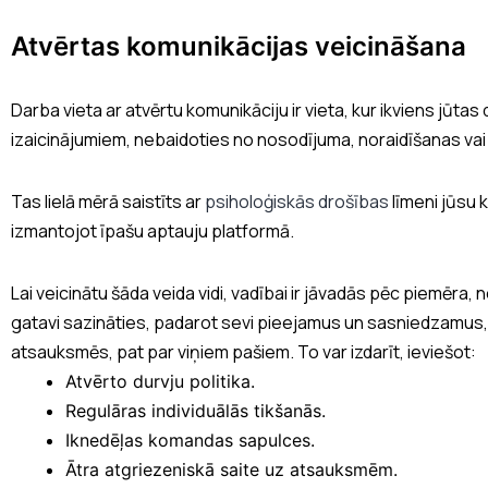
Atvērtas komunikācijas veicināšana
Darba vieta ar atvērtu komunikāciju ir vieta, kur ikviens jūtas
izaicinājumiem, nebaidoties no nosodījuma, noraidīšanas vai
Tas lielā mērā saistīts ar
psiholoģiskās drošības
līmeni jūsu 
izmantojot īpašu aptauju platformā.
Lai veicinātu šāda veida vidi, vadībai ir jāvadās pēc piemēra, ne
gatavi sazināties, padarot sevi pieejamus un sasniedzamus, 
atsauksmēs, pat par viņiem pašiem. To var izdarīt, ieviešot:
Atvērto durvju politika.
Regulāras individuālās tikšanās.
Iknedēļas komandas sapulces.
Ātra atgriezeniskā saite uz atsauksmēm.