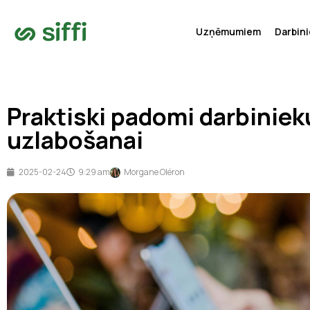
Uzņēmumiem
Darbin
Praktiski padomi darbiniek
uzlabošanai
2025-02-24
9:29 am
Morgane Oléron