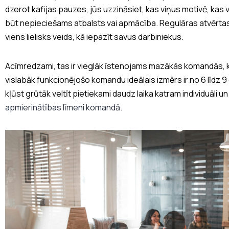
dzerot kafijas pauzes, jūs uzzināsiet, kas viņus motivē, kas 
būt nepieciešams atbalsts vai apmācība. Regulāras atvērtas s
viens lielisks veids, kā iepazīt savus darbiniekus.
Acīmredzami, tas ir vieglāk īstenojams mazākās komandās, kas
vislabāk funkcionējošo komandu ideālais izmērs ir no 6 līdz 9 c
kļūst grūtāk veltīt pietiekami daudz laika katram individuāli 
apmierinātības līmeni komandā.