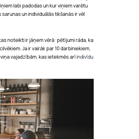
viņiem labi padodas un kur viņiem varētu
arunas un individuālās tikšanās ir vēl
 noteikti ir jāņem vērā: pētījumi rāda, ka
ilvēkiem. Ja ir vairāk par 10 darbiniekiem,
un viņa vajadzībām, kas ietekmēs arī
indivīdu