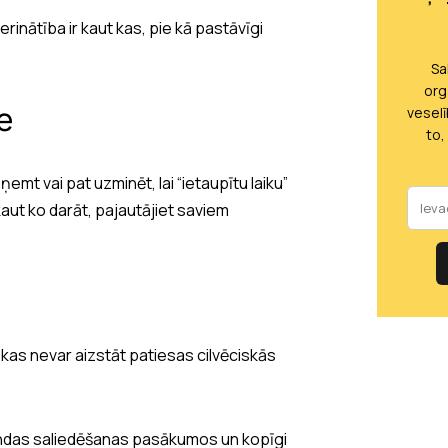
inātība ir kaut kas, pie kā pastāvīgi
Sa
org
e
vesel
to,
eņemt vai pat uzminēt, lai “ietaupītu laiku”
aut ko darāt, pajautājiet saviem
nekas nevar aizstāt patiesas cilvēciskās
mandas saliedēšanas pasākumos un kopīgi