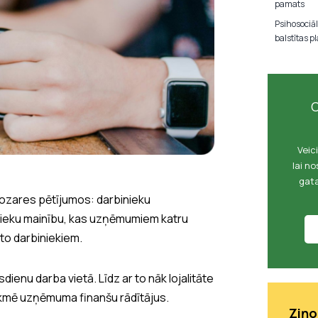
pamats
Psihosociāl
balstītas p
C
Veic
lai n
gata
nozares pētījumos: darbinieku
inieku mainību, kas uzņēmumiem katru
to darbiniekiem.
dienu darba vietā. Līdz ar to nāk lojalitāte
ekmē uzņēmuma finanšu rādītājus.
Ziņo