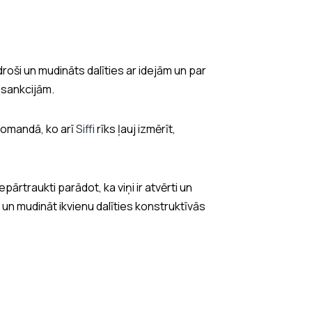
 droši un mudināts dalīties ar idejām un par
 sankcijām.
komandā, ko arī
Siffi
rīks ļauj izmērīt,
pārtraukti parādot, ka viņi ir atvērti un
un mudināt ikvienu dalīties konstruktīvās