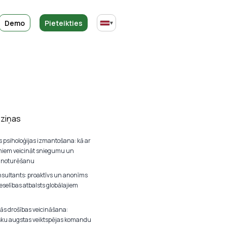
Demo
Pieteikties
▾
 ziņas
s psiholoģijas izmantošana: kā ar
iem veicināt sniegumu un
u noturēšanu
nsultants: proaktīvs un anonīms
selības atbalsts globālajiem
kās drošības veicināšana:
sku augstas veiktspējas komandu